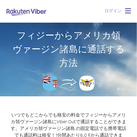
ログイン
Togg
navig
フィジーからアメリカ領
ヴァージン諸島に通話する
方法
いつでもどこからでも格安の料金でフィジーからアメリ
カ領ヴァージン諸島にViber Outで通話することができま
す。
アメリカ領ヴァージン諸島 の固定電話でも携帯電話
でも通話料は格安！1分間あたり6.0 ¢から通話できま