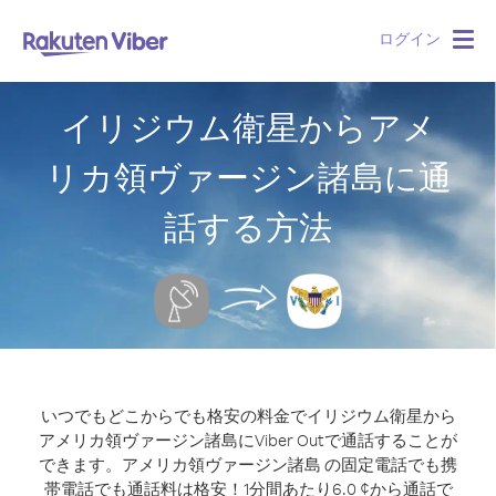
ログイン
Togg
navig
イリジウム衛星からアメ
リカ領ヴァージン諸島に通
話する方法
いつでもどこからでも格安の料金でイリジウム衛星から
アメリカ領ヴァージン諸島にViber Outで通話することが
できます。
アメリカ領ヴァージン諸島 の固定電話でも携
帯電話でも通話料は格安！1分間あたり6.0 ¢から通話で