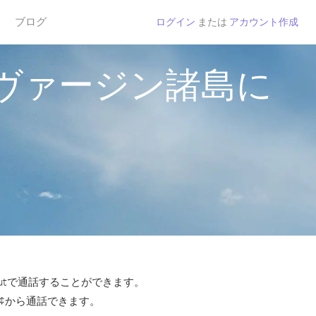
ブログ
ログイン
または
アカウント作成
ヴァージン諸島に
utで通話することができます。
 ¢から通話できます。