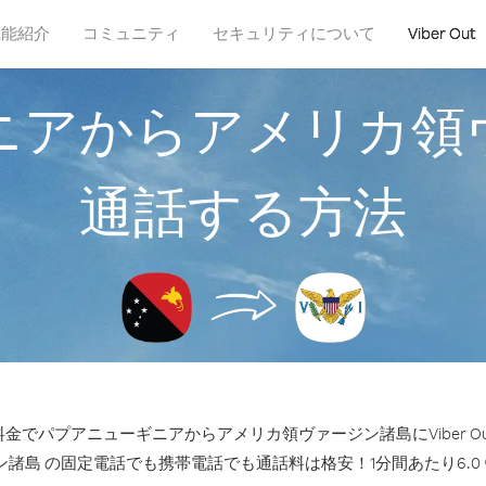
機能紹介
コミュニティ
セキュリティについて
Viber Out
ニアからアメリカ領
通話する方法
金でパプアニューギニアからアメリカ領ヴァージン諸島にViber O
諸島 の固定電話でも携帯電話でも通話料は格安！1分間あたり6.0