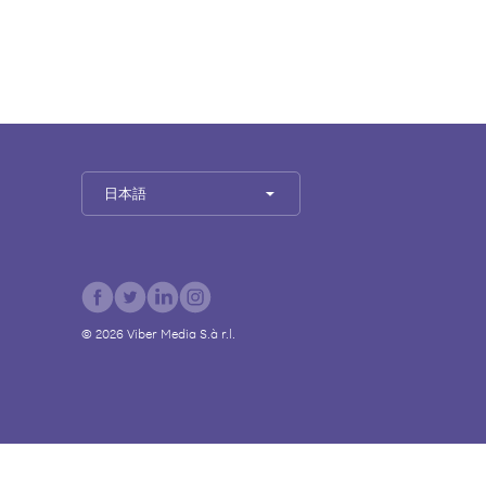
日本語
©
2026
Viber Media S.à r.l.