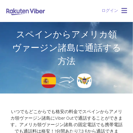
ログイン
Togg
navig
スペインからアメリカ領
ヴァージン諸島に通話する
方法
いつでもどこからでも格安の料金でスペインからアメリ
カ領ヴァージン諸島にViber Outで通話することができま
す。
アメリカ領ヴァージン諸島 の固定電話でも携帯電話
でも通話料は格安！1分間あたり7.3 ¢から通話できま