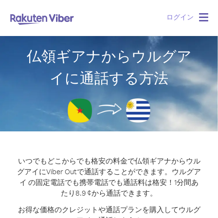
ログイン
Togg
navig
仏領ギアナからウルグア
イに通話する方法
いつでもどこからでも格安の料金で仏領ギアナからウル
グアイにViber Outで通話することができます。
ウルグア
イ の固定電話でも携帯電話でも通話料は格安！1分間あ
たり8.9 ¢から通話できます。
お得な価格のクレジットや通話プランを購入してウルグ