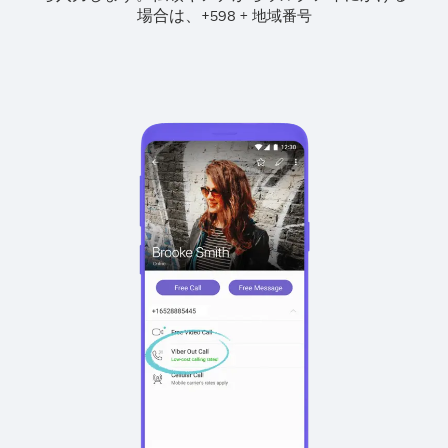
場合は、
+
+
598
地域番号