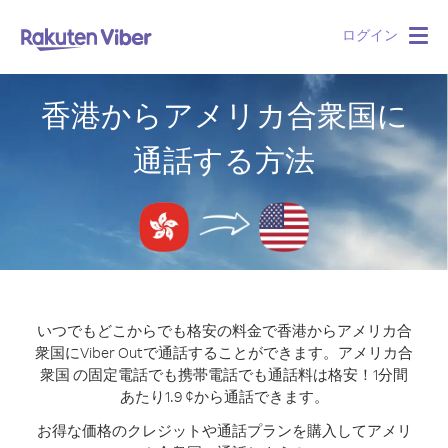
ログイン
Togg
navig
香港からアメリカ合衆国に
通話する方法
いつでもどこからでも格安の料金で香港からアメリカ合
衆国にViber Outで通話することができます。
アメリカ合
衆国 の固定電話でも携帯電話でも通話料は格安！1分間
あたり1.9 ¢から通話できます。
お得な価格のクレジットや通話プランを購入してアメリ