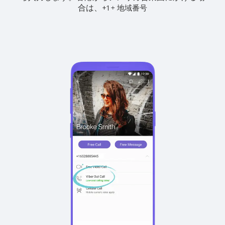
合は、
+
+
1
地域番号