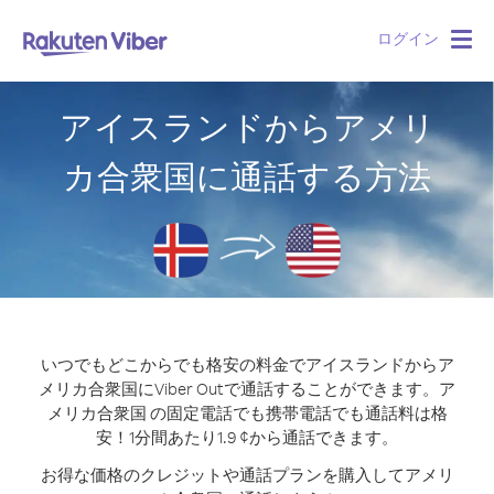
ログイン
Togg
navig
アイスランドからアメリ
カ合衆国に通話する方法
いつでもどこからでも格安の料金でアイスランドからア
メリカ合衆国にViber Outで通話することができます。
ア
メリカ合衆国 の固定電話でも携帯電話でも通話料は格
安！1分間あたり1.9 ¢から通話できます。
お得な価格のクレジットや通話プランを購入してアメリ