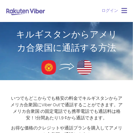
ログイン
Togg
navig
キルギスタンからアメリ
カ合衆国に通話する方法
いつでもどこからでも格安の料金でキルギスタンからア
メリカ合衆国にViber Outで通話することができます。
ア
メリカ合衆国 の固定電話でも携帯電話でも通話料は格
安！1分間あたり1.9 ¢から通話できます。
お得な価格のクレジットや通話プランを購入してアメリ