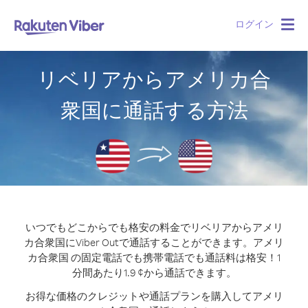
ログイン
Togg
navig
リベリアからアメリカ合
衆国に通話する方法
いつでもどこからでも格安の料金でリベリアからアメリ
カ合衆国にViber Outで通話することができます。
アメリ
カ合衆国 の固定電話でも携帯電話でも通話料は格安！1
分間あたり1.9 ¢から通話できます。
お得な価格のクレジットや通話プランを購入してアメリ