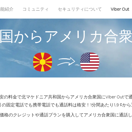
機能紹介
コミュニティ
セキュリティについて
Viber Out
国からアメリカ合
の料金で北マケドニア共和国からアメリカ合衆国にViber Out
 の固定電話でも携帯電話でも通話料は格安！1分間あたり1.9 ¢か
価格のクレジットや通話プランを購入してアメリカ合衆国に通話