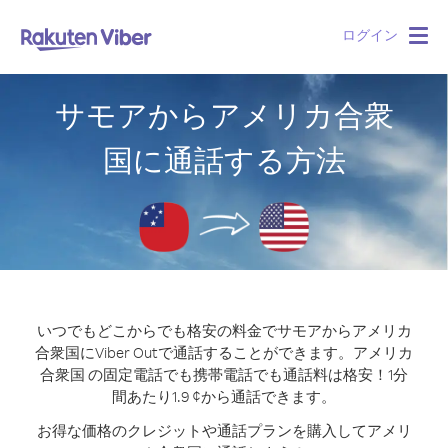
ログイン
Togg
navig
サモアからアメリカ合衆
国に通話する方法
いつでもどこからでも格安の料金でサモアからアメリカ
合衆国にViber Outで通話することができます。
アメリカ
合衆国 の固定電話でも携帯電話でも通話料は格安！1分
間あたり1.9 ¢から通話できます。
お得な価格のクレジットや通話プランを購入してアメリ