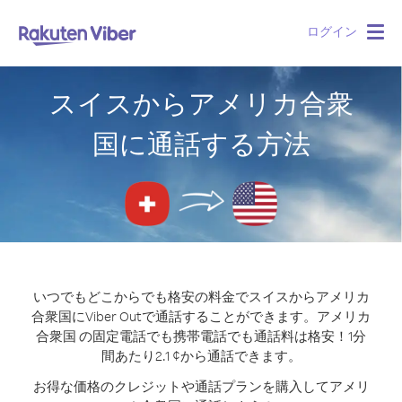
ログイン
Togg
navig
スイスからアメリカ合衆
国に通話する方法
いつでもどこからでも格安の料金でスイスからアメリカ
合衆国にViber Outで通話することができます。
アメリカ
合衆国 の固定電話でも携帯電話でも通話料は格安！1分
間あたり2.1 ¢から通話できます。
お得な価格のクレジットや通話プランを購入してアメリ