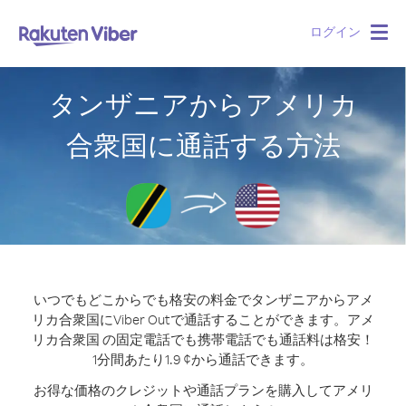
ログイン
Togg
navig
タンザニアからアメリカ
合衆国に通話する方法
いつでもどこからでも格安の料金でタンザニアからアメ
リカ合衆国にViber Outで通話することができます。
アメ
リカ合衆国 の固定電話でも携帯電話でも通話料は格安！
1分間あたり1.9 ¢から通話できます。
お得な価格のクレジットや通話プランを購入してアメリ