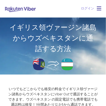
ログイン
Togg
navig
イギリス領ヴァージン諸島
からウズベキスタンに通
話する方法
いつでもどこからでも格安の料金でイギリス領ヴァージ
ン諸島からウズベキスタンにViber Outで通話することが
できます。
ウズベキスタン の固定電話でも携帯電話でも
通話料は格安！1分間あたり12.9 ¢から通話できます。