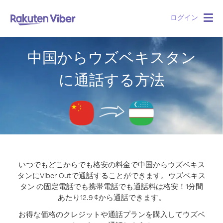
ログイン
Togg
navig
中国からウズベキスタン
に通話する方法
いつでもどこからでも格安の料金で中国からウズベキス
タンにViber Outで通話することができます。
ウズベキス
タン の固定電話でも携帯電話でも通話料は格安！1分間
あたり12.9 ¢から通話できます。
お得な価格のクレジットや通話プランを購入してウズベ