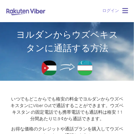
ログイン
Togg
navig
ヨルダンからウズベキス
タンに通話する方法
いつでもどこからでも格安の料金でヨルダンからウズベ
キスタンにViber Outで通話することができます。
ウズベ
キスタン の固定電話でも携帯電話でも通話料は格安！1
分間あたり12.9 ¢から通話できます。
お得な価格のクレジットや通話プランを購入してウズベ