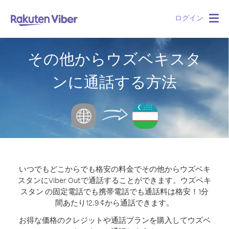
ログイン
Togg
navig
その他からウズベキスタ
ンに通話する方法
いつでもどこからでも格安の料金でその他からウズベキ
スタンにViber Outで通話することができます。
ウズベキ
スタン の固定電話でも携帯電話でも通話料は格安！1分
間あたり12.9 ¢から通話できます。
お得な価格のクレジットや通話プランを購入してウズベ