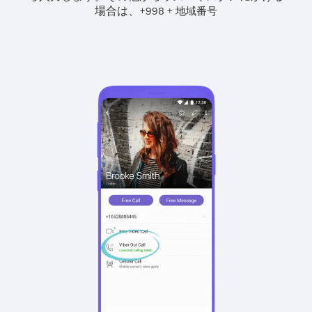
場合は、
+
+
998
地域番号