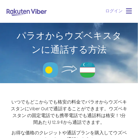
ログイン
Togg
navig
パラオからウズベキスタ
ンに通話する方法
いつでもどこからでも格安の料金でパラオからウズベキ
スタンにViber Outで通話することができます。
ウズベキ
スタン の固定電話でも携帯電話でも通話料は格安！1分
間あたり12.9 ¢から通話できます。
お得な価格のクレジットや通話プランを購入してウズベ