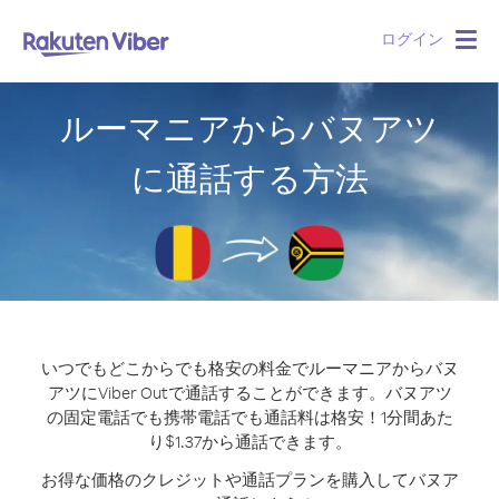
ログイン
Togg
navig
ルーマニアからバヌアツ
に通話する方法
いつでもどこからでも格安の料金でルーマニアからバヌ
アツにViber Outで通話することができます。
バヌアツ
の固定電話でも携帯電話でも通話料は格安！1分間あた
り$1.37から通話できます。
お得な価格のクレジットや通話プランを購入してバヌア