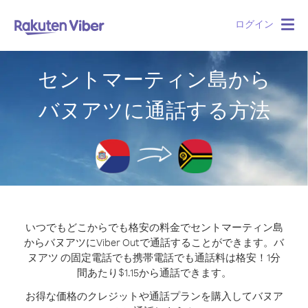
ログイン
Togg
navig
セントマーティン島から
バヌアツに通話する方法
いつでもどこからでも格安の料金でセントマーティン島
からバヌアツにViber Outで通話することができます。
バ
ヌアツ の固定電話でも携帯電話でも通話料は格安！1分
間あたり$1.15から通話できます。
お得な価格のクレジットや通話プランを購入してバヌア