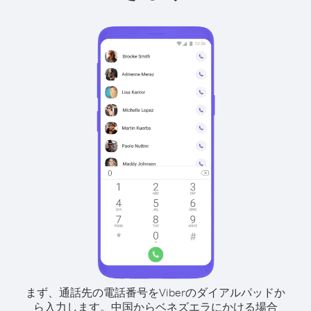
まず、通話先の電話番号をViberのダイアルパッドか
ら入力します。
中国からベネズエラにかける場合