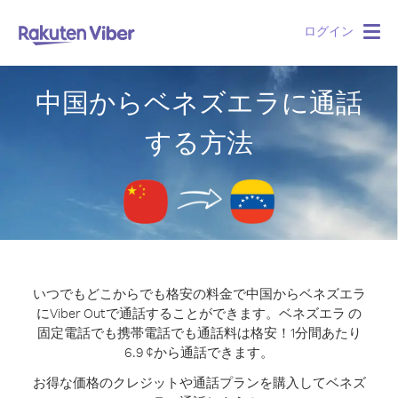
ログイン
Togg
navig
中国からベネズエラに通話
する方法
いつでもどこからでも格安の料金で中国からベネズエラ
にViber Outで通話することができます。
ベネズエラ の
固定電話でも携帯電話でも通話料は格安！1分間あたり
6.9 ¢から通話できます。
お得な価格のクレジットや通話プランを購入してベネズ