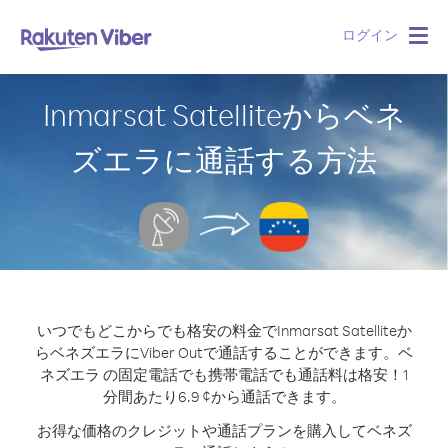
ログイン
Togg
navig
Inmarsat Satelliteからベネ
ズエラに通話する方法
いつでもどこからでも格安の料金でInmarsat Satelliteか
らベネズエラにViber Outで通話することができます。
ベ
ネズエラ の固定電話でも携帯電話でも通話料は格安！1
分間あたり6.9 ¢から通話できます。
お得な価格のクレジットや通話プランを購入してベネズ