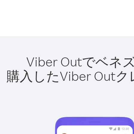
Viber Out
購入したViber O