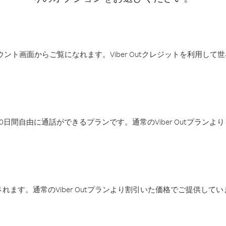
アカウント画面からご覧になれます。Viber Outクレジットを利用し
日間自由に通話ができるプランです。通常のViber Outプラン
ます。通常のViber Outプランより割引いた価格でご提供してい