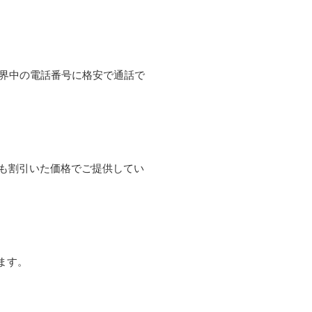
て世界中の電話番号に格安で通話で
よりも割引いた価格でご提供してい
ます。