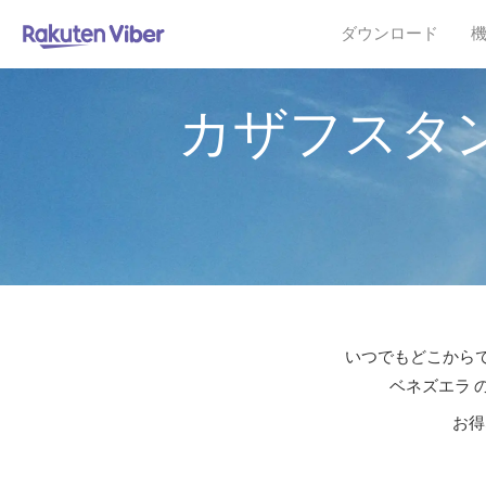
ダウンロード
カザフスタ
いつでもどこからで
ベネズエラ 
お得