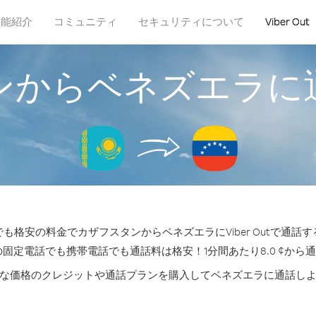
機能紹介
コミュニティ
セキュリティについて
Viber Out
ンからベネズエラに
も格安の料金でカザフスタンからベネズエラにViber Outで通話
の固定電話でも携帯電話でも通話料は格安！1分間あたり8.0 ¢から
な価格のクレジットや通話プランを購入してベネズエラに通話し