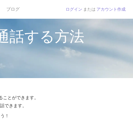
ブログ
ログイン
または
アカウント作成
通話する方法
することができます。
通話できます。
よう！