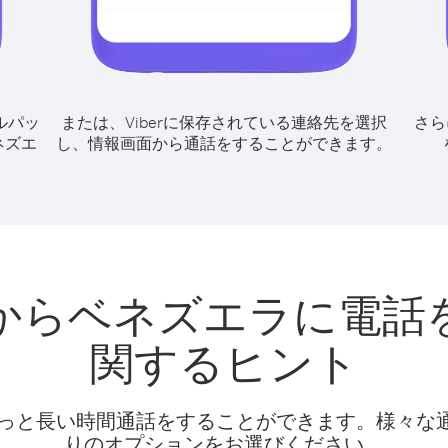
ルパッ
または、Viberに保存されている連絡先を選択
さら
ネズエ
し、情報画面から通話をすることができます。
からベネズエラに電話
関するヒント
話料でもっと長い時間通話をすることができます。様々
りのオプションをお選びください。