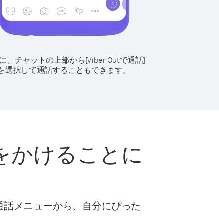
に、チャットの上部から[Viber Outで通話]
を選択して通話することもできます。
をかけることに
な通話メニューから、自分にぴった