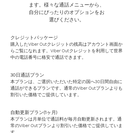
ます。様々な通話メニューから、
自分にぴったりのオプションをお
選びください。
クレジットパッケージ
購入したViber Outクレジットの残高はアカウント画面か
らご覧になれます。Viber Outクレジットを利用して世界
中の電話番号に格安で通話できます。
30日通話プラン
本プランは、ご選択いただいた特定の国へ30日間自由に
通話ができるプランです。通常のViber Outプランよりも
割引いた価格でご提供しています。
自動更新プラン(1ヶ月)
本プランは月単位で通話料が毎月自動更新されます。通
常のViber Outプランより割引いた価格でご提供していま
す。