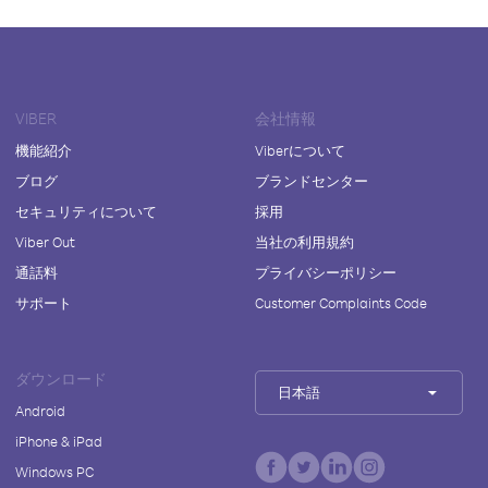
VIBER
会社情報
機能紹介
Viberについて
ブログ
ブランドセンター
セキュリティについて
採用
Viber Out
当社の利用規約
通話料
プライバシーポリシー
サポート
Customer Complaints Code
ダウンロード
日本語
Android
iPhone & iPad
Windows PC