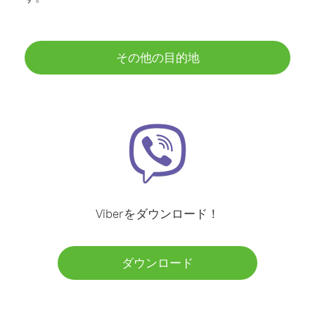
その他の目的地
Viberをダウンロード！
ダウンロード