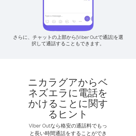
さらに、チャットの上部から[Viber Outで通話]を選
択して通話することもできます。
ニカラグアからベ
ネズエラに電話を
かけることに関す
るヒント
Viber Outなら格安の通話料でもっ
と長い時間通話をすることができ