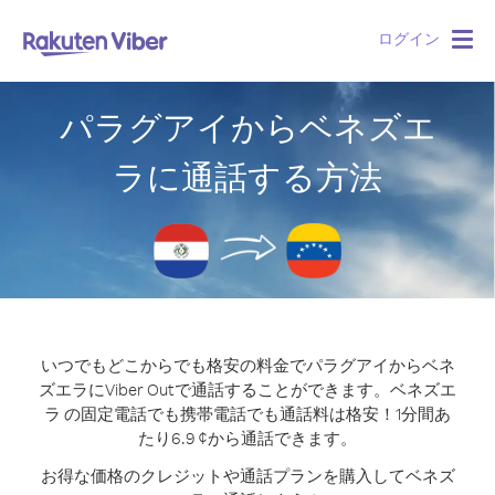
ログイン
Togg
navig
パラグアイからベネズエ
ラに通話する方法
いつでもどこからでも格安の料金でパラグアイからベネ
ズエラにViber Outで通話することができます。
ベネズエ
ラ の固定電話でも携帯電話でも通話料は格安！1分間あ
たり6.9 ¢から通話できます。
お得な価格のクレジットや通話プランを購入してベネズ