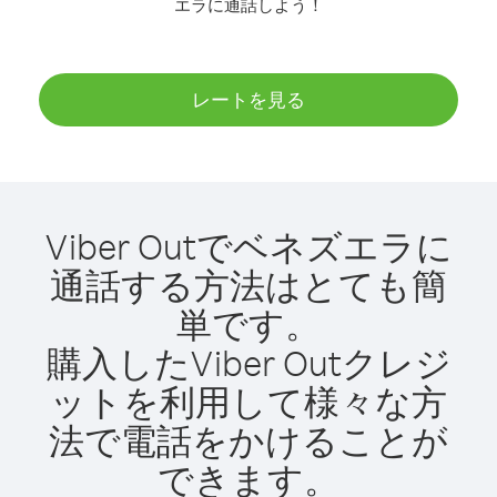
エラに通話しよう！
レートを見る
Viber Outでベネズエラに
通話する方法はとても簡
単です。
購入したViber Outクレジ
ットを利用して様々な方
法で電話をかけることが
できます。