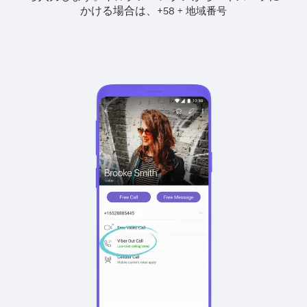
かける場合は、
+
+
58
地域番号