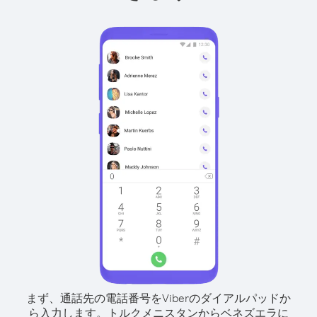
まず、通話先の電話番号をViberのダイアルパッドか
ら入力します。
トルクメニスタンからベネズエラに