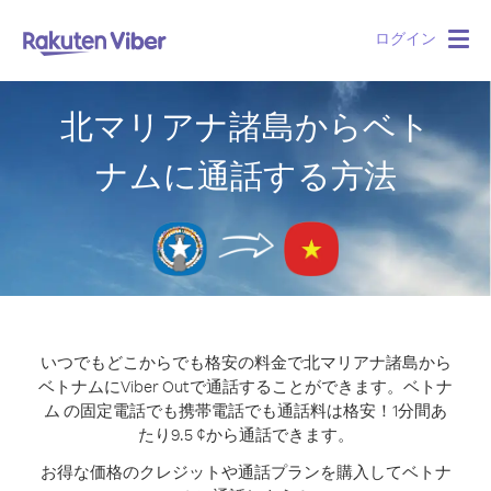
ログイン
Togg
navig
北マリアナ諸島からベト
ナムに通話する方法
いつでもどこからでも格安の料金で北マリアナ諸島から
ベトナムにViber Outで通話することができます。
ベトナ
ム の固定電話でも携帯電話でも通話料は格安！1分間あ
たり9.5 ¢から通話できます。
お得な価格のクレジットや通話プランを購入してベトナ