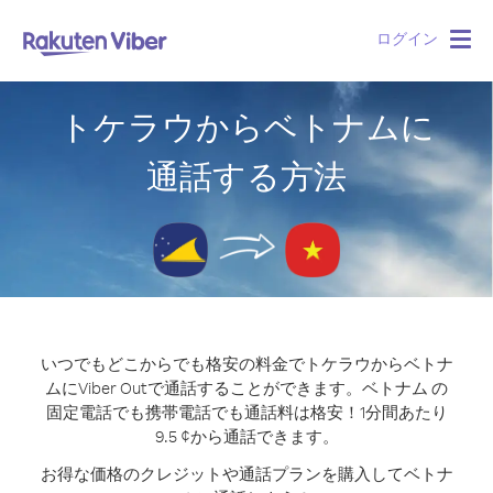
ログイン
Togg
navig
トケラウからベトナムに
通話する方法
いつでもどこからでも格安の料金でトケラウからベトナ
ムにViber Outで通話することができます。
ベトナム の
固定電話でも携帯電話でも通話料は格安！1分間あたり
9.5 ¢から通話できます。
お得な価格のクレジットや通話プランを購入してベトナ