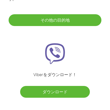
その他の目的地
Viberをダウンロード！
ダウンロード