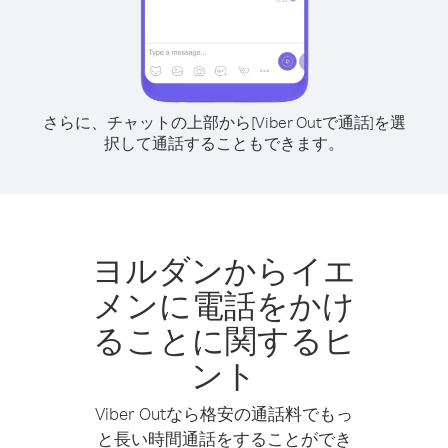
さらに、チャットの上部から[Viber Outで通話]を選
択して通話することもできます。
ヨルダンからイエ
メンに電話をかけ
ることに関するヒ
ント
Viber Outなら格安の通話料でもっ
と長い時間通話をすることができ