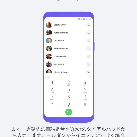
まず、通話先の電話番号をViberのダイアルパッドか
ら入力します。
ヨルダンからイエメンにかける場合