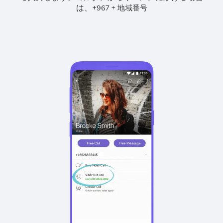
は、
+
+
967
地域番号