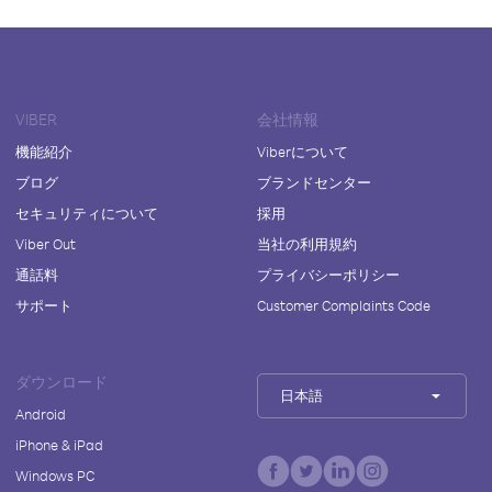
VIBER
会社情報
機能紹介
Viberについて
ブログ
ブランドセンター
セキュリティについて
採用
Viber Out
当社の利用規約
通話料
プライバシーポリシー
サポート
Customer Complaints Code
ダウンロード
日本語
Android
iPhone & iPad
Windows PC