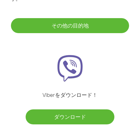
その他の目的地
Viberをダウンロード！
ダウンロード