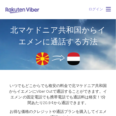
ログイン
Togg
navig
北マケドニア共和国からイ
エメンに通話する方法
いつでもどこからでも格安の料金で北マケドニア共和国
からイエメンにViber Outで通話することができます。
イ
エメン の固定電話でも携帯電話でも通話料は格安！1分
間あたり20.9 ¢から通話できます。
お得な価格のクレジットや通話プランを購入してイエメ