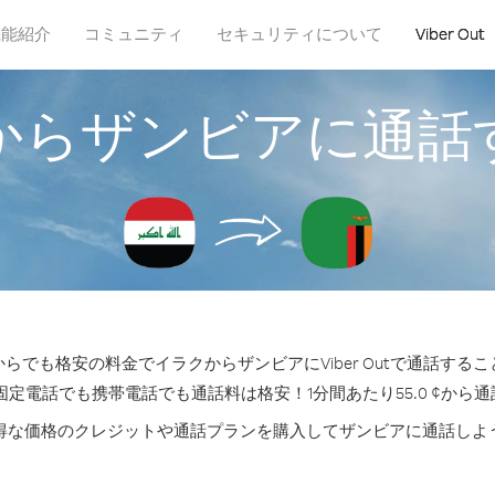
機能紹介
コミュニティ
セキュリティについて
Viber Out
からザンビアに通話
らでも格安の料金でイラクからザンビアにViber Outで通話する
固定電話でも携帯電話でも通話料は格安！1分間あたり55.0 ¢から
得な価格のクレジットや通話プランを購入してザンビアに通話しよ