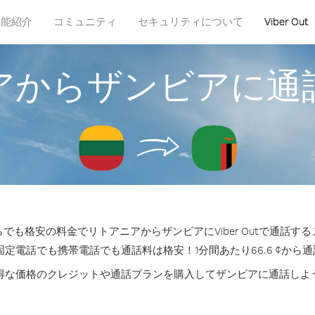
機能紹介
コミュニティ
セキュリティについて
Viber Out
アからザンビアに通
でも格安の料金でリトアニアからザンビアにViber Outで通話す
固定電話でも携帯電話でも通話料は格安！1分間あたり66.6 ¢から
得な価格のクレジットや通話プランを購入してザンビアに通話しよ