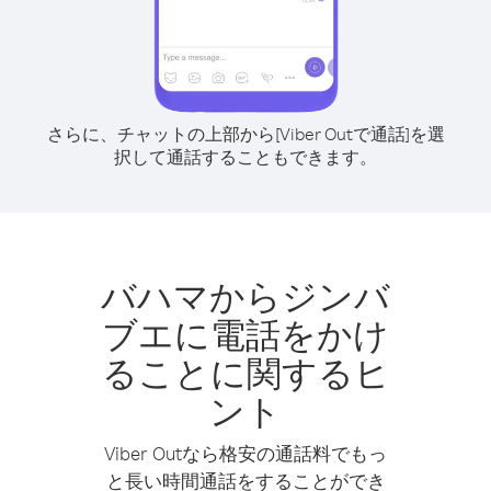
さらに、チャットの上部から[Viber Outで通話]を選
択して通話することもできます。
バハマからジンバ
ブエに電話をかけ
ることに関するヒ
ント
Viber Outなら格安の通話料でもっ
と長い時間通話をすることができ