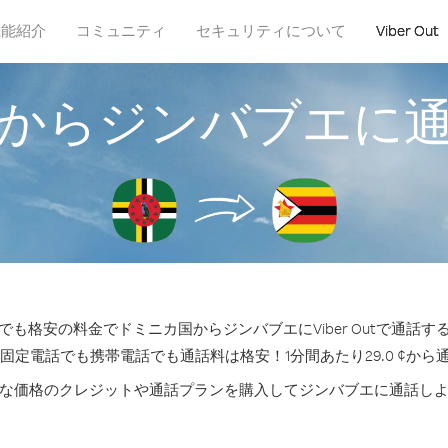
機能紹介
コミュニティ
セキュリティについて
Viber Out
からジンバブエに
も格安の料金でドミニカ国からジンバブエにViber Outで通話
の固定電話でも携帯電話でも通話料は格安！1分間あたり29.0 ¢から
な価格のクレジットや通話プランを購入してジンバブエに通話し