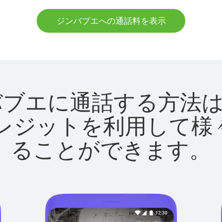
ジンバブエへの通話料を表示
でジンバブエに通話する方
utクレジットを利用し
ることができます。