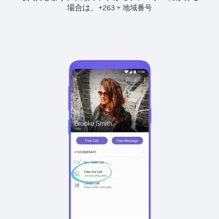
場合は、
+
+
263
地域番号