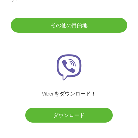
その他の目的地
Viberをダウンロード！
ダウンロード