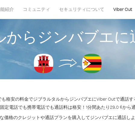
機能紹介
コミュニティ
セキュリティについて
Viber Out
ルからジンバブエに
も格安の料金でジブラルタルからジンバブエにViber Outで通話
の固定電話でも携帯電話でも通話料は格安！1分間あたり29.0 ¢から
な価格のクレジットや通話プランを購入してジンバブエに通話し