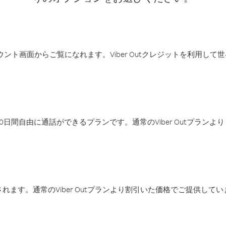
アカウント画面からご覧になれます。Viber Outクレジットを利用し
日間自由に通話ができるプランです。通常のViber Outプラン
ます。通常のViber Outプランより割引いた価格でご提供してい