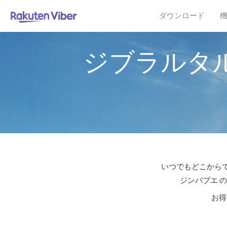
ダウンロード
ジブラルタ
いつでもどこからで
ジンバブエ 
お得