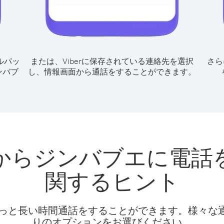
ルパッ
または、Viberに保存されている連絡先を選択
さら
ンバブ
し、情報画面から通話をすることができます。
からジンバブエに電話
関するヒント
話料でもっと長い時間通話をすることができます。様々
りのオプションをお選びください。