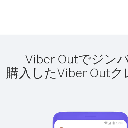
Viber Out
購入したViber O