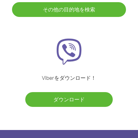
その他の目的地を検索
Viberをダウンロード！
ダウンロード