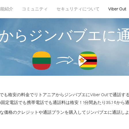
機能紹介
コミュニティ
セキュリティについて
Viber Out
からジンバブエに
も格安の料金でリトアニアからジンバブエにViber Outで通話
の固定電話でも携帯電話でも通話料は格安！1分間あたり35.1 ¢から
な価格のクレジットや通話プランを購入してジンバブエに通話し