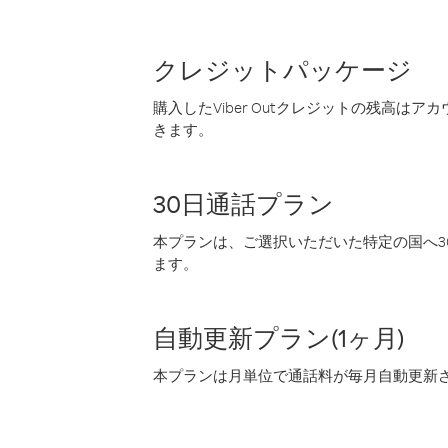
クレジットパッケージ
購入したViber Outクレジットの残高は
きます。
30日通話プラン
本プランは、ご選択いただいた特定の国へ30
ます。
自動更新プラン(1ヶ月)
本プランは月単位で通話料が毎月自動更新され