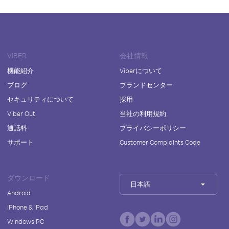
VIBER
会社情報
機能紹介
Viberについて
ブログ
ブランドセンター
セキュリティについて
採用
Viber Out
当社の利用規約
通話料
プライバシーポリシー
サポート
Customer Complaints Code
ダウンロード
日本語
Android
iPhone & iPad
Windows PC