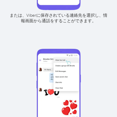
または、Viberに保存されている連絡先を選択し、情
報画面から通話をすることができます。