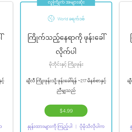
လူကြိုက် အများဆုံး
World ခရက်ဒစ်
်
ကြိုက်သည့်နေရာကို ဖုန်းခေါ်
လိုက်ပါ
မိုဘိုင်းနှင့် ကြိုးဖုန်း
ှင့်
ချီလီ ကြိုးဖုန်းသို့ ဖုန်းခေါ်ရန်
~217 မိနစ်စာ
နှင့်
ချီ
ညီမျှသည်
$4.99
ါက
နှုန်းထားများကို ကြည့်ပါ
ပိုမိုသိလိုပါက
န