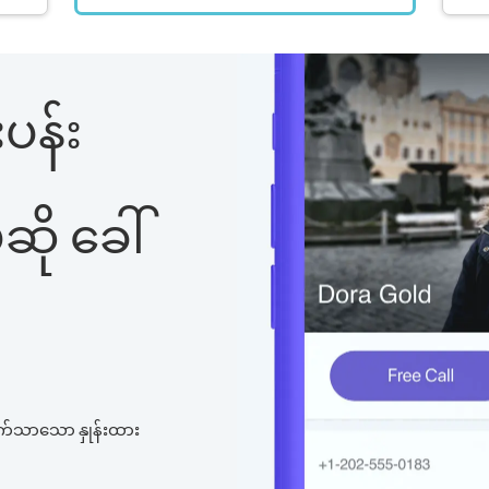
ပန်း
ို ခေါ်
က်သာသော နှုန်းထား