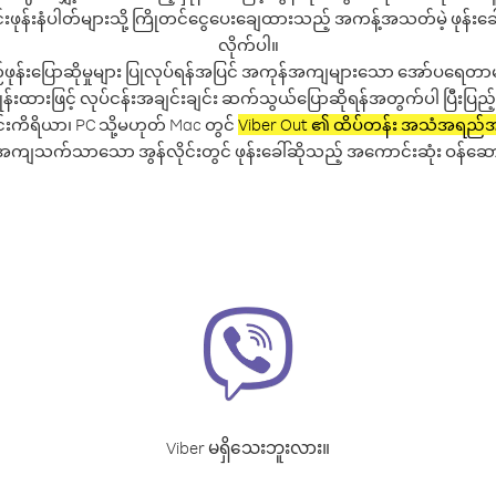
ုဘိုင်းဖုန်းနံပါတ်များသို့ ကြိုတင်ငွေပေးချေထားသည့် အကန့်အသတ်မဲ့ ဖုန်းခေ
လိုက်ပါ။
်ဖုန်းပြောဆိုမှုများ ပြုလုပ်ရန်အပြင် အကုန်အကျများသော အော်ပရေတာမျ
ထားဖြင့် လုပ်ငန်းအချင်းချင်း ဆက်သွယ်ပြောဆိုရန်အတွက်ပါ ပြီးပြည့်စု
်းကိရိယာ၊ PC သို့မဟုတ် Mac တွင်
Viber Out ၏ ထိပ်တန်း အသံအရည်
အကျသက်သာသော အွန်လိုင်းတွင် ဖုန်းခေါ်ဆိုသည့် အကောင်းဆုံး ဝန်ဆောင်
Viber မရှိသေးဘူးလား။