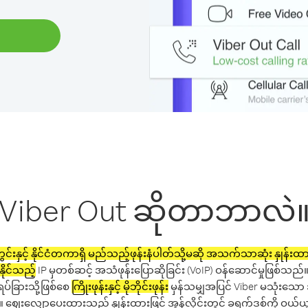
Viber Out ဆိုတာဘာလဲ
င်းနှင့် နိုင်ငံတကာရှိ မည်သည့်ဖုန်းနံပါတ်သို့မဆို အသက်သာဆုံး နှုန်းထားမ
နိုင်သည့်
IP မှတစ်ဆင့် အသံဖုန်းပြောဆိုခြင်း (VoIP) ဝန်ဆောင်မှုဖြစ်သည်
ရပ်ခြားသို့ဖြစ်စေ
ကြိုးဖုန်းနှင့် မိုဘိုင်းဖုန်း
မှန်သမျှအပြင် Viber မသုံးသ
ပါ။ ဈေးလျှော့ပေးထားသည့် နှုန်းထားဖြင့် အွန်လိုင်းတွင် ခရက်ဒစ်ကို ဝယ်ယူ