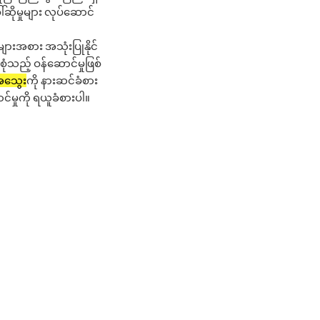
ါ်ဆိုမှုများ လုပ်ဆောင်
ားအစား အသုံးပြုနိုင်
ံသည့် ဝန်ဆောင်မှုဖြစ်
အသွေး
ကို နားဆင်ခံစား
မှုကို ရယူခံစားပါ။