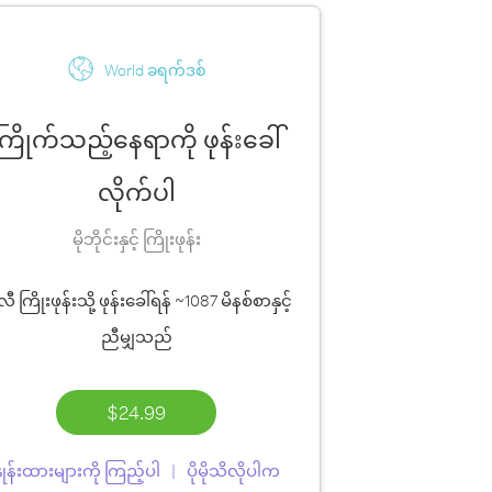
World ခရက်ဒစ်
ကြိုက်သည့်နေရာကို ဖုန်းခေါ်
လိုက်ပါ
မိုဘိုင်းနှင့် ကြိုးဖုန်း
လီ ကြိုးဖုန်းသို့ ဖုန်းခေါ်ရန်
~1087 မိနစ်စာ
နှင့်
ညီမျှသည်
$24.99
ှုန်းထားများကို ကြည့်ပါ
ပိုမိုသိလိုပါက