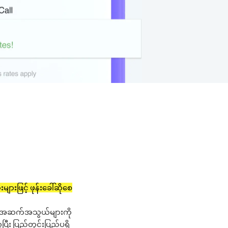
။
ျားဖြင့် ဖုန်းခေါ်ဆိုစေ
။
ော အဆက်အသွယ်များကို
ပြီး ပြည်တွင်းပြည်ပရှိ