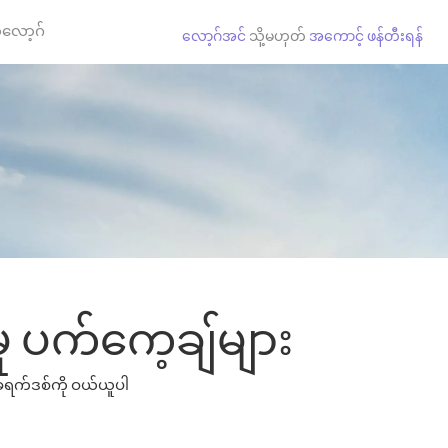
လော့ဂ်
လော့ဂ်အင်
သို့မဟုတ်
အကောင့် ဖန်တီးရန်
ု ပက်ကေ့ချ်များ
t ခရက်ဒစ်ကို ဝယ်ယူပါ