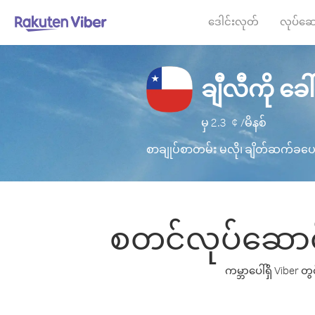
ဒေါင်းလုတ်
လုပ်ဆေ
ချီလီကို ခေါ
မှ
2.3
¢ /မိနစ်
စာချုပ်စာတမ်း မလို၊ ချိတ်ဆက်ခပေး
စတင်လုပ်ဆောင်ရ
ကမ္ဘာပေါ်ရှိ Viber 