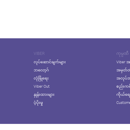
VIBER
ကုမ္ပဏီ
လုပ်ဆောင်ချက်များ
Viber အ
ဘလော့ဂ်
အမှတ်တ
လုံခြုံရေး
အလုပ်အက
Viber Out
စည်းကမ်း
နှုန်းထားများ
ကိုယ်ရေးလ
ပံ့ပိုးမှု
Custome