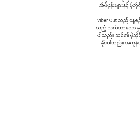
အိမ်ဖုန်းများနှင့် မိ
Viber Out သည် နေ့စဉ
သည့် သက်သာသော နှုန်း
ပါသည်။ သင်၏ မိုဘိုင
နိုင်ပါသည်။ အကုန်