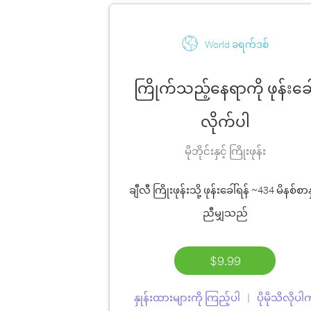
World ခရက်ဒစ်
ကြိုက်သည့်နေရာကို ဖုန်းခေါ
လိုက်ပါ
မိုဘိုင်းနှင့် ကြိုးဖုန်း
ချီလီ ကြိုးဖုန်းသို့ ဖုန်းခေါ်ရန်
~434 မိနစ်စာ
န
ညီမျှသည်
$9.99
နှုန်းထားများကို ကြည့်ပါ
ပိုမိုသိလိုပ