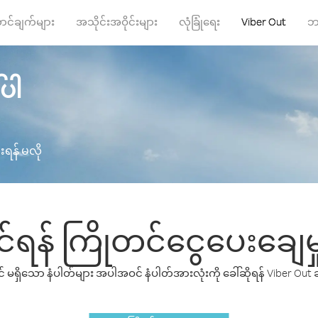
ာင်ချက်များ
အသိုင်းအဝိုင်းများ
လုံခြုံရေး
Viber Out
ဘ
်ပါ
ရန် မလို
န် ကြိုတင်ငွေပေးချေမှ
တွင် မရှိသော နံပါတ်များ အပါအဝင် နံပါတ်အားလုံးကို ခေါ်ဆိုရန် Viber Ou