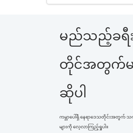
မည်သည့်ခရီး
တိုင်အတွက်မဆ
ဆိုပါ
ကမ္ဘာပေါ်ရှိ နေရာဒေသတိုင်းအတွက် သ
များကို လေ့လာကြည့်ရှုပါ။