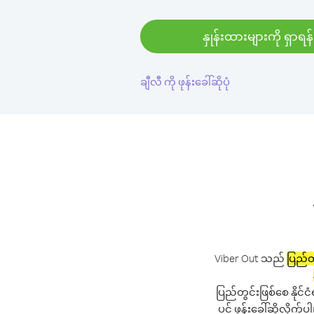
နှုန်းထားများကို ရှာရန်
ချီလီ ကို ဖုန်းခေါ်ဆိုပုံ
Viber Out သည်
ပြည်တွ
ပြည်တွင်းဖြစ်စေ နိုင်ငံ
ပင် ဖုန်းခေါ်ဆိုလိုက်