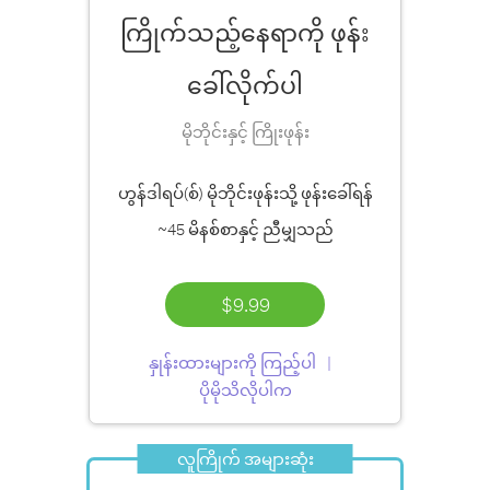
ကြိုက်သည့်နေရာကို ဖုန်း
ခေါ်လိုက်ပါ
မိုဘိုင်းနှင့် ကြိုးဖုန်း
ဟွန်ဒါရပ်(စ်) မိုဘိုင်းဖုန်းသို့ ဖုန်းခေါ်ရန်
~45 မိနစ်စာ
နှင့် ညီမျှသည်
$9.99
နှုန်းထားများကို ကြည့်ပါ
ပိုမိုသိလိုပါက
လူကြိုက် အများဆုံး