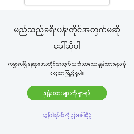
မည်သည့်ခရီးပန်းတိုင်အတွက်မဆို
ခေါ်ဆိုပါ
ကမ္ဘာပေါ်ရှိ နေရာဒေသတိုင်းအတွက် သက်သာသော နှုန်းထားများကို
လေ့လာကြည့်ရှုပါ။
နှုန်းထားများကို ရှာရန်
ဟွန်ဒါရပ်(စ်) ကို ဖုန်းခေါ်ဆိုပုံ