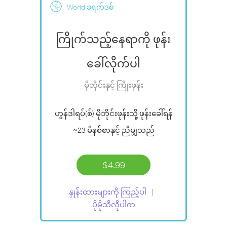
World ခရက်ဒစ်
ကြိုက်သည့်နေရာကို ဖုန်း
ခေါ်လိုက်ပါ
မိုဘိုင်းနှင့် ကြိုးဖုန်း
ဟွန်ဒါရပ်(စ်) မိုဘိုင်းဖုန်းသို့ ဖုန်းခေါ်ရန်
~23 မိနစ်စာ
နှင့် ညီမျှသည်
$4.99
နှုန်းထားများကို ကြည့်ပါ
ပိုမိုသိလိုပါက