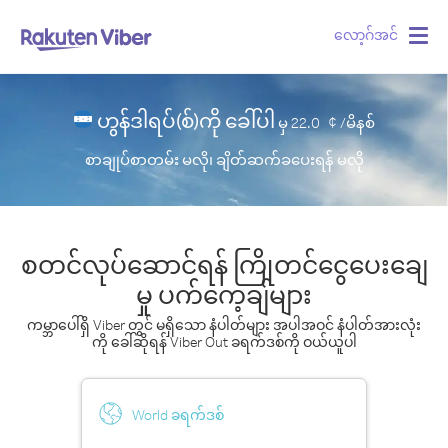
လော့ဂ်အင်
Togg
navig
ဟွန်ဒါရပ်(စ်)ကို ခေါ်ပါ
မှ
22.0
¢ /မိနစ်
စာချုပ်စာတမ်း မလို၊ ချိတ်ဆက်ခပေးရန် မလို
စတင်လုပ်ဆောင်ရန် ကြိုတင်ငွေပေးချေ
မှု ပက်ကေ့ချ်များ
ကမ္ဘာပေါ်ရှိ Viber တွင် မရှိသော နံပါတ်များ အပါအဝင် နံပါတ်အားလုံး
ကို ခေါ်ဆိုရန် Viber Out ခရက်ဒစ်ကို ဝယ်ယူပါ
World ခရက်ဒစ်