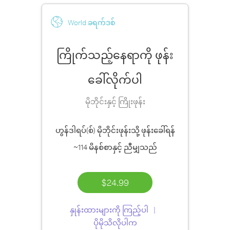
World ခရက်ဒစ်
ကြိုက်သည့်နေရာကို ဖုန်း
ခေါ်လိုက်ပါ
မိုဘိုင်းနှင့် ကြိုးဖုန်း
ဟွန်ဒါရပ်(စ်) မိုဘိုင်းဖုန်းသို့ ဖုန်းခေါ်ရန်
~114 မိနစ်စာ
နှင့် ညီမျှသည်
$24.99
နှုန်းထားများကို ကြည့်ပါ
ပိုမိုသိလိုပါက