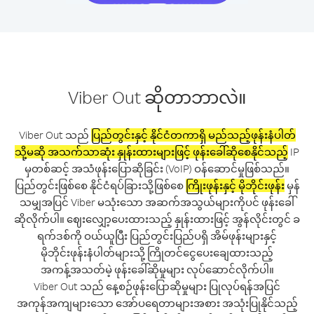
Viber Out ဆိုတာဘာလဲ။
Viber Out သည်
ပြည်တွင်းနှင့် နိုင်ငံတကာရှိ မည်သည့်ဖုန်းနံပါတ်
သို့မဆို အသက်သာဆုံး နှုန်းထားများဖြင့် ဖုန်းခေါ်ဆိုစေနိုင်သည့်
IP
မှတစ်ဆင့် အသံဖုန်းပြောဆိုခြင်း (VoIP) ဝန်ဆောင်မှုဖြစ်သည်။
ပြည်တွင်းဖြစ်စေ နိုင်ငံရပ်ခြားသို့ဖြစ်စေ
ကြိုးဖုန်းနှင့် မိုဘိုင်းဖုန်း
မှန်
သမျှအပြင် Viber မသုံးသော အဆက်အသွယ်များကိုပင် ဖုန်းခေါ်
ဆိုလိုက်ပါ။ ဈေးလျှော့ပေးထားသည့် နှုန်းထားဖြင့် အွန်လိုင်းတွင် ခ
ရက်ဒစ်ကို ဝယ်ယူပြီး ပြည်တွင်းပြည်ပရှိ အိမ်ဖုန်းများနှင့်
မိုဘိုင်းဖုန်းနံပါတ်များသို့ ကြိုတင်ငွေပေးချေထားသည့်
အကန့်အသတ်မဲ့ ဖုန်းခေါ်ဆိုမှုများ လုပ်ဆောင်လိုက်ပါ။
Viber Out သည် နေ့စဉ်ဖုန်းပြောဆိုမှုများ ပြုလုပ်ရန်အပြင်
အကုန်အကျများသော အော်ပရေတာများအစား အသုံးပြုနိုင်သည့်