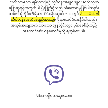
သက်သာသော နှုန်းထားဖြင့် လုပ်ငန်းအချင်းချင်း ဆက်သွယ်
ပြောဆိုရန်အတွက်ပါ ပြီးပြည့်စုံသည့် ဝန်ဆောင်မှုဖြစ်ပါသည်။
သင်၏ မိုဘိုင်းကိရိယာ၊ PC သို့မဟုတ် Mac တွင်
Viber Out ၏
ထိပ်တန်း အသံအရည်အသွေး
ကို နားဆင်ခံစားနိုင်ပါသည်။
အကုန်အကျသက်သာသော အွန်လိုင်းတွင် ဖုန်းခေါ်ဆိုသည့်
အကောင်းဆုံး ဝန်ဆောင်မှုကို ရယူခံစားပါ။
Viber မရှိသေးဘူးလား။