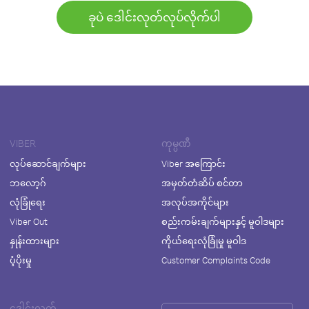
ခုပဲ ဒေါင်းလုတ်လုပ်လိုက်ပါ
VIBER
ကုမ္ပဏီ
လုပ်ဆောင်ချက်များ
Viber အကြောင်း
ဘလော့ဂ်
အမှတ်တံဆိပ် စင်တာ
လုံခြုံရေး
အလုပ်အကိုင်များ
Viber Out
စည်းကမ်းချက်များနှင့် မူဝါဒများ
နှုန်းထားများ
ကိုယ်ရေးလုံခြုံမှု မူဝါဒ
ပံ့ပိုးမှု
Customer Complaints Code
ဒေါင်းလုတ်