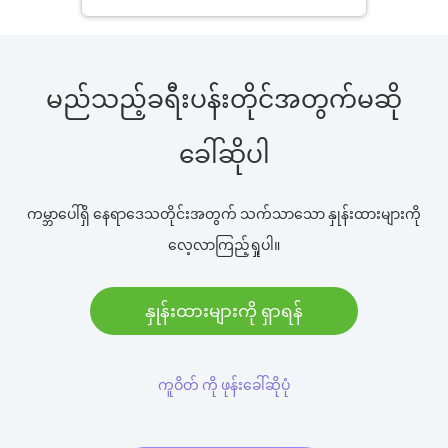
မည်သည့်ခရီးပန်းတိုင်အတွက်မဆို
ခေါ်ဆိုပါ
ကမ္ဘာပေါ်ရှိ နေရာဒေသတိုင်းအတွက် သက်သာသော နှုန်းထားများကို
လေ့လာကြည့်ရှုပါ။
နှုန်းထားများကို ရှာရန်
ကူဝိတ် ကို ဖုန်းခေါ်ဆိုပုံ