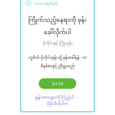
World ခရက်ဒစ်
ကြိုက်သည့်နေရာကို ဖုန်း
ခေါ်လိုက်ပါ
မိုဘိုင်းနှင့် ကြိုးဖုန်း
ကူဝိတ် မိုဘိုင်းဖုန်းသို့ ဖုန်းခေါ်ရန်
~42
မိနစ်စာ
နှင့် ညီမျှသည်
$4.99
နှုန်းထားများကို ကြည့်ပါ
ပိုမိုသိလိုပါက