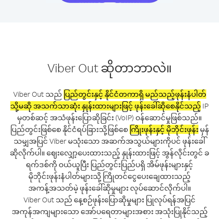
Viber Out ဆိုတာဘာလဲ။
Viber Out သည်
ပြည်တွင်းနှင့် နိုင်ငံတကာရှိ မည်သည့်ဖုန်းနံပါတ်
သို့မဆို အသက်သာဆုံး နှုန်းထားများဖြင့် ဖုန်းခေါ်ဆိုစေနိုင်သည့်
IP
မှတစ်ဆင့် အသံဖုန်းပြောဆိုခြင်း (VoIP) ဝန်ဆောင်မှုဖြစ်သည်။
ပြည်တွင်းဖြစ်စေ နိုင်ငံရပ်ခြားသို့ဖြစ်စေ
ကြိုးဖုန်းနှင့် မိုဘိုင်းဖုန်း
မှန်
သမျှအပြင် Viber မသုံးသော အဆက်အသွယ်များကိုပင် ဖုန်းခေါ်
ဆိုလိုက်ပါ။ ဈေးလျှော့ပေးထားသည့် နှုန်းထားဖြင့် အွန်လိုင်းတွင် ခ
ရက်ဒစ်ကို ဝယ်ယူပြီး ပြည်တွင်းပြည်ပရှိ အိမ်ဖုန်းများနှင့်
မိုဘိုင်းဖုန်းနံပါတ်များသို့ ကြိုတင်ငွေပေးချေထားသည့်
အကန့်အသတ်မဲ့ ဖုန်းခေါ်ဆိုမှုများ လုပ်ဆောင်လိုက်ပါ။
Viber Out သည် နေ့စဉ်ဖုန်းပြောဆိုမှုများ ပြုလုပ်ရန်အပြင်
အကုန်အကျများသော အော်ပရေတာများအစား အသုံးပြုနိုင်သည့်