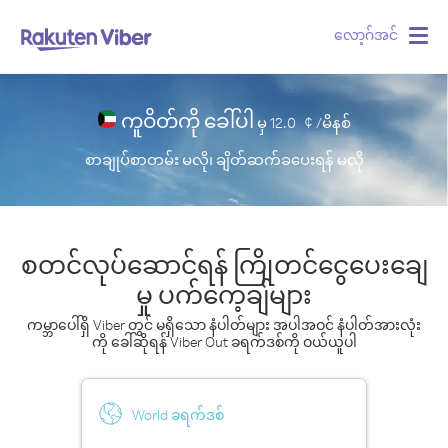
လော့ဂ်အင်
Togg
navig
ကူဝိတ်ကို ခေါ်ပါ
မှ
12.0
¢ /မိနစ်
စာချုပ်စာတမ်း မလို၊ ချိတ်ဆက်ခပေးရန် မလို
စတင်လုပ်ဆောင်ရန် ကြိုတင်ငွေပေးချေ
မှု ပက်ကေ့ချ်များ
ကမ္ဘာပေါ်ရှိ Viber တွင် မရှိသော နံပါတ်များ အပါအဝင် နံပါတ်အားလုံး
ကို ခေါ်ဆိုရန် Viber Out ခရက်ဒစ်ကို ဝယ်ယူပါ
World ခရက်ဒစ်