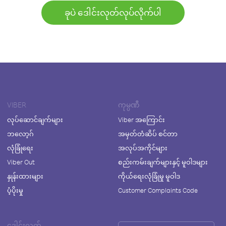
ခုပဲ ဒေါင်းလုတ်လုပ်လိုက်ပါ
VIBER
ကုမ္ပဏီ
လုပ်ဆောင်ချက်များ
Viber အကြောင်း
ဘလော့ဂ်
အမှတ်တံဆိပ် စင်တာ
လုံခြုံရေး
အလုပ်အကိုင်များ
Viber Out
စည်းကမ်းချက်များနှင့် မူဝါဒများ
နှုန်းထားများ
ကိုယ်ရေးလုံခြုံမှု မူဝါဒ
ပံ့ပိုးမှု
Customer Complaints Code
ဒေါင်းလုတ်