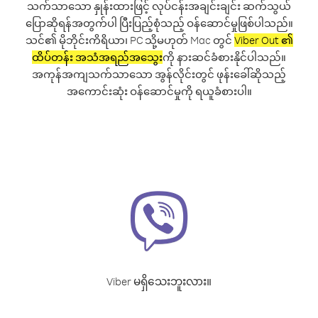
သက်သာသော နှုန်းထားဖြင့် လုပ်ငန်းအချင်းချင်း ဆက်သွယ်
ပြောဆိုရန်အတွက်ပါ ပြီးပြည့်စုံသည့် ဝန်ဆောင်မှုဖြစ်ပါသည်။
သင်၏ မိုဘိုင်းကိရိယာ၊ PC သို့မဟုတ် Mac တွင်
Viber Out ၏
ထိပ်တန်း အသံအရည်အသွေး
ကို နားဆင်ခံစားနိုင်ပါသည်။
အကုန်အကျသက်သာသော အွန်လိုင်းတွင် ဖုန်းခေါ်ဆိုသည့်
အကောင်းဆုံး ဝန်ဆောင်မှုကို ရယူခံစားပါ။
Viber မရှိသေးဘူးလား။