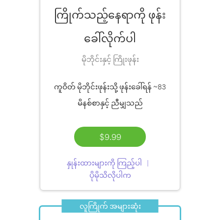
ကြိုက်သည့်နေရာကို ဖုန်း
ခေါ်လိုက်ပါ
မိုဘိုင်းနှင့် ကြိုးဖုန်း
ကူဝိတ် မိုဘိုင်းဖုန်းသို့ ဖုန်းခေါ်ရန်
~83
မိနစ်စာ
နှင့် ညီမျှသည်
$9.99
နှုန်းထားများကို ကြည့်ပါ
ပိုမိုသိလိုပါက
လူကြိုက် အများဆုံး