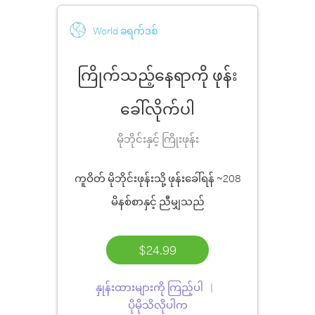
World ခရက်ဒစ်
ကြိုက်သည့်နေရာကို ဖုန်း
ခေါ်လိုက်ပါ
မိုဘိုင်းနှင့် ကြိုးဖုန်း
ကူဝိတ် မိုဘိုင်းဖုန်းသို့ ဖုန်းခေါ်ရန်
~208
မိနစ်စာ
နှင့် ညီမျှသည်
$24.99
နှုန်းထားများကို ကြည့်ပါ
ပိုမိုသိလိုပါက