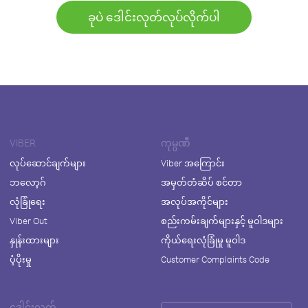
ခုပဲ ဒေါင်းလုတ်လုပ်လိုက်ပါ
VIBER
ကုမ္ပဏီ
လုပ်ဆောင်ချက်များ
Viber အကြောင်း
ဘလော့ဂ်
အမှတ်တံဆိပ် စင်တာ
လုံခြုံရေး
အလုပ်အကိုင်များ
Viber Out
စည်းကမ်းချက်များနှင့် မူဝါဒများ
နှုန်းထားများ
ကိုယ်ရေးလုံခြုံမှု မူဝါဒ
ပံ့ပိုးမှု
Customer Complaints Code
ဒေါင်းလုတ်