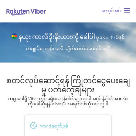
လော့ဂ်အင်
Togg
navig
နယူး ကာလီဒိုးနီးယားကို ခေါ်ပါ
မှ
37.5
¢ /မိနစ်
စာချုပ်စာတမ်း မလို၊ ချိတ်ဆက်ခပေးရန် မလို
စတင်လုပ်ဆောင်ရန် ကြိုတင်ငွေပေးချေ
မှု ပက်ကေ့ချ်များ
ကမ္ဘာပေါ်ရှိ Viber တွင် မရှိသော နံပါတ်များ အပါအဝင် နံပါတ်အားလုံး
ကို ခေါ်ဆိုရန် Viber Out ခရက်ဒစ်ကို ဝယ်ယူပါ
World ခရက်ဒစ်