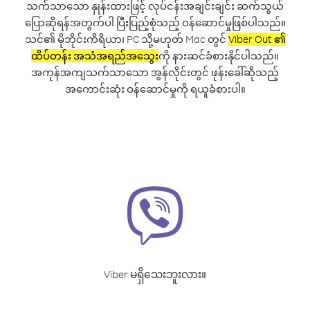
သက်သာသော နှုန်းထားဖြင့် လုပ်ငန်းအချင်းချင်း ဆက်သွယ်
ပြောဆိုရန်အတွက်ပါ ပြီးပြည့်စုံသည့် ဝန်ဆောင်မှုဖြစ်ပါသည်။
သင်၏ မိုဘိုင်းကိရိယာ၊ PC သို့မဟုတ် Mac တွင်
Viber Out ၏
ထိပ်တန်း အသံအရည်အသွေး
ကို နားဆင်ခံစားနိုင်ပါသည်။
အကုန်အကျသက်သာသော အွန်လိုင်းတွင် ဖုန်းခေါ်ဆိုသည့်
အကောင်းဆုံး ဝန်ဆောင်မှုကို ရယူခံစားပါ။
Viber မရှိသေးဘူးလား။