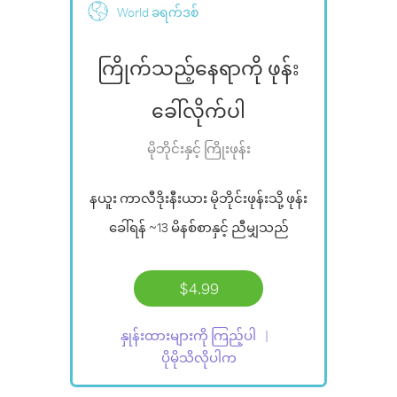
World ခရက်ဒစ်
ကြိုက်သည့်နေရာကို ဖုန်း
ခေါ်လိုက်ပါ
မိုဘိုင်းနှင့် ကြိုးဖုန်း
နယူး ကာလီဒိုးနီးယား မိုဘိုင်းဖုန်းသို့ ဖုန်း
ခေါ်ရန်
~13 မိနစ်စာ
နှင့် ညီမျှသည်
$4.99
နှုန်းထားများကို ကြည့်ပါ
ပိုမိုသိလိုပါက