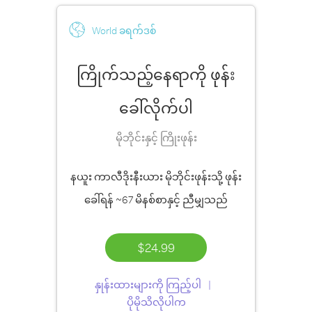
World ခရက်ဒစ်
ကြိုက်သည့်နေရာကို ဖုန်း
ခေါ်လိုက်ပါ
မိုဘိုင်းနှင့် ကြိုးဖုန်း
နယူး ကာလီဒိုးနီးယား မိုဘိုင်းဖုန်းသို့ ဖုန်း
ခေါ်ရန်
~67 မိနစ်စာ
နှင့် ညီမျှသည်
$24.99
နှုန်းထားများကို ကြည့်ပါ
ပိုမိုသိလိုပါက