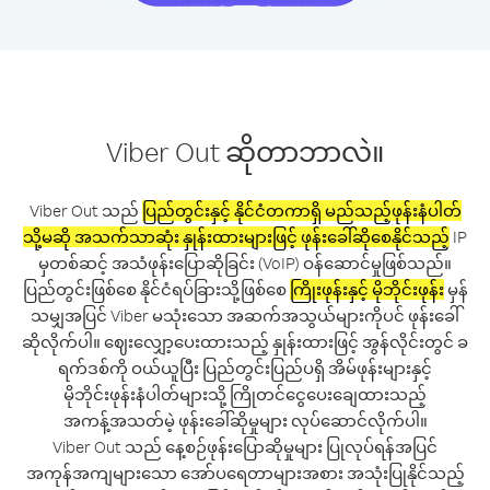
Viber Out ဆိုတာဘာလဲ။
Viber Out သည်
ပြည်တွင်းနှင့် နိုင်ငံတကာရှိ မည်သည့်ဖုန်းနံပါတ်
သို့မဆို အသက်သာဆုံး နှုန်းထားများဖြင့် ဖုန်းခေါ်ဆိုစေနိုင်သည့်
IP
မှတစ်ဆင့် အသံဖုန်းပြောဆိုခြင်း (VoIP) ဝန်ဆောင်မှုဖြစ်သည်။
ပြည်တွင်းဖြစ်စေ နိုင်ငံရပ်ခြားသို့ဖြစ်စေ
ကြိုးဖုန်းနှင့် မိုဘိုင်းဖုန်း
မှန်
သမျှအပြင် Viber မသုံးသော အဆက်အသွယ်များကိုပင် ဖုန်းခေါ်
ဆိုလိုက်ပါ။ ဈေးလျှော့ပေးထားသည့် နှုန်းထားဖြင့် အွန်လိုင်းတွင် ခ
ရက်ဒစ်ကို ဝယ်ယူပြီး ပြည်တွင်းပြည်ပရှိ အိမ်ဖုန်းများနှင့်
မိုဘိုင်းဖုန်းနံပါတ်များသို့ ကြိုတင်ငွေပေးချေထားသည့်
အကန့်အသတ်မဲ့ ဖုန်းခေါ်ဆိုမှုများ လုပ်ဆောင်လိုက်ပါ။
Viber Out သည် နေ့စဉ်ဖုန်းပြောဆိုမှုများ ပြုလုပ်ရန်အပြင်
အကုန်အကျများသော အော်ပရေတာများအစား အသုံးပြုနိုင်သည့်