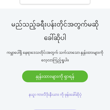
မည်သည့်ခရီးပန်းတိုင်အတွက်မဆို
ခေါ်ဆိုပါ
ကမ္ဘာပေါ်ရှိ နေရာဒေသတိုင်းအတွက် သက်သာသော နှုန်းထားများကို
လေ့လာကြည့်ရှုပါ။
နှုန်းထားများကို ရှာရန်
နယူး ကာလီဒိုးနီးယား ကို ဖုန်းခေါ်ဆိုပုံ