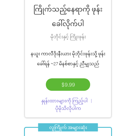
ကြိုက်သည့်နေရာကို ဖုန်း
ခေါ်လိုက်ပါ
မိုဘိုင်းနှင့် ကြိုးဖုန်း
နယူး ကာလီဒိုးနီးယား မိုဘိုင်းဖုန်းသို့ ဖုန်း
ခေါ်ရန်
~27 မိနစ်စာ
နှင့် ညီမျှသည်
$9.99
နှုန်းထားများကို ကြည့်ပါ
ပိုမိုသိလိုပါက
လူကြိုက် အများဆုံး