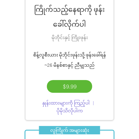
ကြိုက်သည့်နေရာကို ဖုန်း
ခေါ်လိုက်ပါ
မိုဘိုင်းနှင့် ကြိုးဖုန်း
စိန့်လူစီးယား မိုဘိုင်းဖုန်းသို့ ဖုန်းခေါ်ရန်
~26 မိနစ်စာ
နှင့် ညီမျှသည်
$9.99
နှုန်းထားများကို ကြည့်ပါ
ပိုမိုသိလိုပါက
လူကြိုက် အများဆုံး