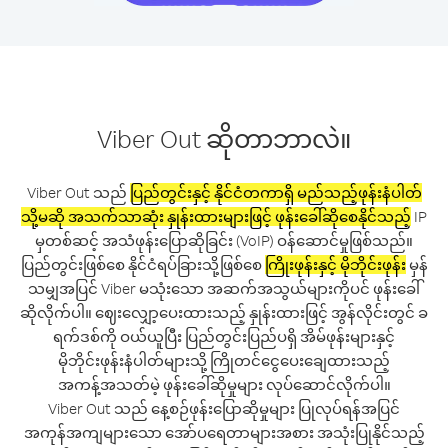
Viber Out ဆိုတာဘာလဲ။
Viber Out သည်
ပြည်တွင်းနှင့် နိုင်ငံတကာရှိ မည်သည့်ဖုန်းနံပါတ်
သို့မဆို အသက်သာဆုံး နှုန်းထားများဖြင့် ဖုန်းခေါ်ဆိုစေနိုင်သည့်
IP
မှတစ်ဆင့် အသံဖုန်းပြောဆိုခြင်း (VoIP) ဝန်ဆောင်မှုဖြစ်သည်။
ပြည်တွင်းဖြစ်စေ နိုင်ငံရပ်ခြားသို့ဖြစ်စေ
ကြိုးဖုန်းနှင့် မိုဘိုင်းဖုန်း
မှန်
သမျှအပြင် Viber မသုံးသော အဆက်အသွယ်များကိုပင် ဖုန်းခေါ်
ဆိုလိုက်ပါ။ ဈေးလျှော့ပေးထားသည့် နှုန်းထားဖြင့် အွန်လိုင်းတွင် ခ
ရက်ဒစ်ကို ဝယ်ယူပြီး ပြည်တွင်းပြည်ပရှိ အိမ်ဖုန်းများနှင့်
မိုဘိုင်းဖုန်းနံပါတ်များသို့ ကြိုတင်ငွေပေးချေထားသည့်
အကန့်အသတ်မဲ့ ဖုန်းခေါ်ဆိုမှုများ လုပ်ဆောင်လိုက်ပါ။
Viber Out သည် နေ့စဉ်ဖုန်းပြောဆိုမှုများ ပြုလုပ်ရန်အပြင်
အကုန်အကျများသော အော်ပရေတာများအစား အသုံးပြုနိုင်သည့်