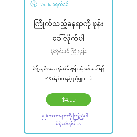
World ခရက်ဒစ်
ကြိုက်သည့်နေရာကို ဖုန်း
ခေါ်လိုက်ပါ
မိုဘိုင်းနှင့် ကြိုးဖုန်း
စိန့်လူစီးယား မိုဘိုင်းဖုန်းသို့ ဖုန်းခေါ်ရန်
~13 မိနစ်စာ
နှင့် ညီမျှသည်
$4.99
နှုန်းထားများကို ကြည့်ပါ
ပိုမိုသိလိုပါက