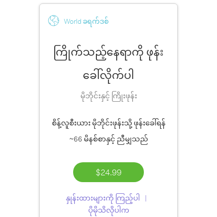
World ခရက်ဒစ်
ကြိုက်သည့်နေရာကို ဖုန်း
ခေါ်လိုက်ပါ
မိုဘိုင်းနှင့် ကြိုးဖုန်း
စိန့်လူစီးယား မိုဘိုင်းဖုန်းသို့ ဖုန်းခေါ်ရန်
~66 မိနစ်စာ
နှင့် ညီမျှသည်
$24.99
နှုန်းထားများကို ကြည့်ပါ
ပိုမိုသိလိုပါက