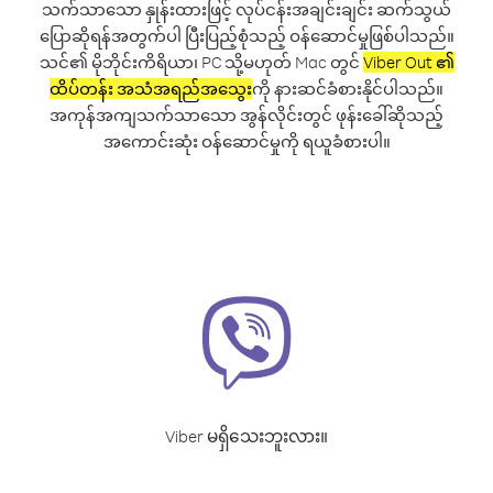
သက်သာသော နှုန်းထားဖြင့် လုပ်ငန်းအချင်းချင်း ဆက်သွယ်
ပြောဆိုရန်အတွက်ပါ ပြီးပြည့်စုံသည့် ဝန်ဆောင်မှုဖြစ်ပါသည်။
သင်၏ မိုဘိုင်းကိရိယာ၊ PC သို့မဟုတ် Mac တွင်
Viber Out ၏
ထိပ်တန်း အသံအရည်အသွေး
ကို နားဆင်ခံစားနိုင်ပါသည်။
အကုန်အကျသက်သာသော အွန်လိုင်းတွင် ဖုန်းခေါ်ဆိုသည့်
အကောင်းဆုံး ဝန်ဆောင်မှုကို ရယူခံစားပါ။
Viber မရှိသေးဘူးလား။