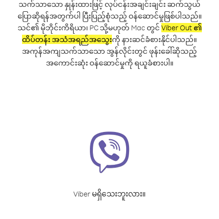
သက်သာသော နှုန်းထားဖြင့် လုပ်ငန်းအချင်းချင်း ဆက်သွယ်
ပြောဆိုရန်အတွက်ပါ ပြီးပြည့်စုံသည့် ဝန်ဆောင်မှုဖြစ်ပါသည်။
သင်၏ မိုဘိုင်းကိရိယာ၊ PC သို့မဟုတ် Mac တွင်
Viber Out ၏
ထိပ်တန်း အသံအရည်အသွေး
ကို နားဆင်ခံစားနိုင်ပါသည်။
အကုန်အကျသက်သာသော အွန်လိုင်းတွင် ဖုန်းခေါ်ဆိုသည့်
အကောင်းဆုံး ဝန်ဆောင်မှုကို ရယူခံစားပါ။
Viber မရှိသေးဘူးလား။