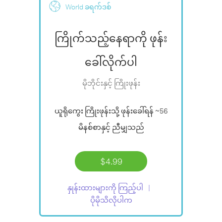
World ခရက်ဒစ်
ကြိုက်သည့်နေရာကို ဖုန်း
ခေါ်လိုက်ပါ
မိုဘိုင်းနှင့် ကြိုးဖုန်း
ယူရိုကွေး ကြိုးဖုန်းသို့ ဖုန်းခေါ်ရန်
~56
မိနစ်စာ
နှင့် ညီမျှသည်
$4.99
နှုန်းထားများကို ကြည့်ပါ
ပိုမိုသိလိုပါက