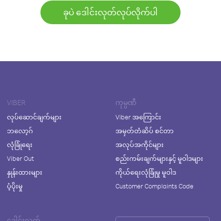
ခုပဲ ဒေါင်းလုတ်လုပ်လိုက်ပါ
VIBER
ကုမ္ပဏီ
လုပ်ဆောင်ချက်များ
Viber အကြောင်း
ဘလော့ဂ်
အမှတ်တံဆိပ် စင်တာ
လုံခြုံရေး
အလုပ်အကိုင်များ
Viber Out
စည်းကမ်းချက်များနှင့် မူဝါဒများ
နှုန်းထားများ
ကိုယ်ရေးလုံခြုံမှု မူဝါဒ
ပံ့ပိုးမှု
Customer Complaints Code
ဒေါင်းလုတ်