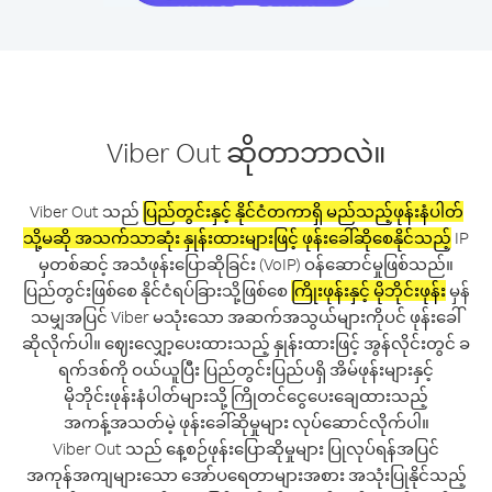
Viber Out ဆိုတာဘာလဲ။
Viber Out သည်
ပြည်တွင်းနှင့် နိုင်ငံတကာရှိ မည်သည့်ဖုန်းနံပါတ်
သို့မဆို အသက်သာဆုံး နှုန်းထားများဖြင့် ဖုန်းခေါ်ဆိုစေနိုင်သည့်
IP
မှတစ်ဆင့် အသံဖုန်းပြောဆိုခြင်း (VoIP) ဝန်ဆောင်မှုဖြစ်သည်။
ပြည်တွင်းဖြစ်စေ နိုင်ငံရပ်ခြားသို့ဖြစ်စေ
ကြိုးဖုန်းနှင့် မိုဘိုင်းဖုန်း
မှန်
သမျှအပြင် Viber မသုံးသော အဆက်အသွယ်များကိုပင် ဖုန်းခေါ်
ဆိုလိုက်ပါ။ ဈေးလျှော့ပေးထားသည့် နှုန်းထားဖြင့် အွန်လိုင်းတွင် ခ
ရက်ဒစ်ကို ဝယ်ယူပြီး ပြည်တွင်းပြည်ပရှိ အိမ်ဖုန်းများနှင့်
မိုဘိုင်းဖုန်းနံပါတ်များသို့ ကြိုတင်ငွေပေးချေထားသည့်
အကန့်အသတ်မဲ့ ဖုန်းခေါ်ဆိုမှုများ လုပ်ဆောင်လိုက်ပါ။
Viber Out သည် နေ့စဉ်ဖုန်းပြောဆိုမှုများ ပြုလုပ်ရန်အပြင်
အကုန်အကျများသော အော်ပရေတာများအစား အသုံးပြုနိုင်သည့်