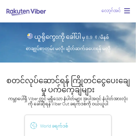
လော့ဂ်အင်
Togg
navig
ယူရိုကွေးကို ခေါ်ပါ
မှ
8.9
¢ /မိနစ်
စာချုပ်စာတမ်း မလို၊ ချိတ်ဆက်ခပေးရန် မလို
စတင်လုပ်ဆောင်ရန် ကြိုတင်ငွေပေးချေ
မှု ပက်ကေ့ချ်များ
ကမ္ဘာပေါ်ရှိ Viber တွင် မရှိသော နံပါတ်များ အပါအဝင် နံပါတ်အားလုံး
ကို ခေါ်ဆိုရန် Viber Out ခရက်ဒစ်ကို ဝယ်ယူပါ
World ခရက်ဒစ်