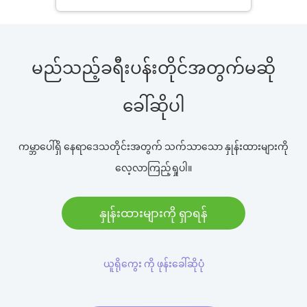
မည်သည့်ခရီးပန်းတိုင်အတွက်မဆို
ခေါ်ဆိုပါ
ကမ္ဘာပေါ်ရှိ နေရာဒေသတိုင်းအတွက် သက်သာသော နှုန်းထားများကို
လေ့လာကြည့်ရှုပါ။
နှုန်းထားများကို ရှာရန်
ယူရိုကွေး ကို ဖုန်းခေါ်ဆိုပုံ