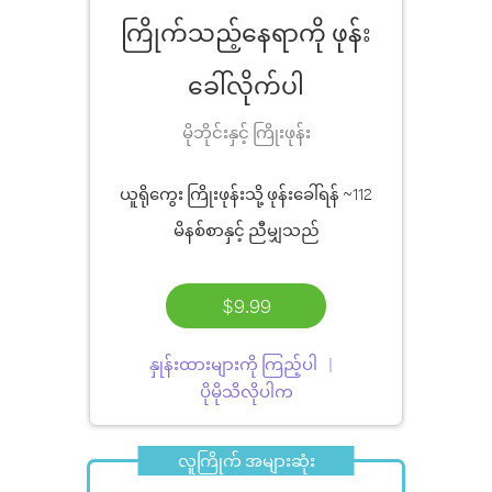
ကြိုက်သည့်နေရာကို ဖုန်း
ခေါ်လိုက်ပါ
မိုဘိုင်းနှင့် ကြိုးဖုန်း
ယူရိုကွေး ကြိုးဖုန်းသို့ ဖုန်းခေါ်ရန်
~112
မိနစ်စာ
နှင့် ညီမျှသည်
$9.99
နှုန်းထားများကို ကြည့်ပါ
ပိုမိုသိလိုပါက
လူကြိုက် အများဆုံး