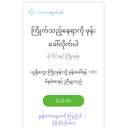
World ခရက်ဒစ်
ကြိုက်သည့်နေရာကို ဖုန်း
ခေါ်လိုက်ပါ
မိုဘိုင်းနှင့် ကြိုးဖုန်း
ယူရိုကွေး ကြိုးဖုန်းသို့ ဖုန်းခေါ်ရန်
~281
မိနစ်စာ
နှင့် ညီမျှသည်
$24.99
နှုန်းထားများကို ကြည့်ပါ
ပိုမိုသိလိုပါက