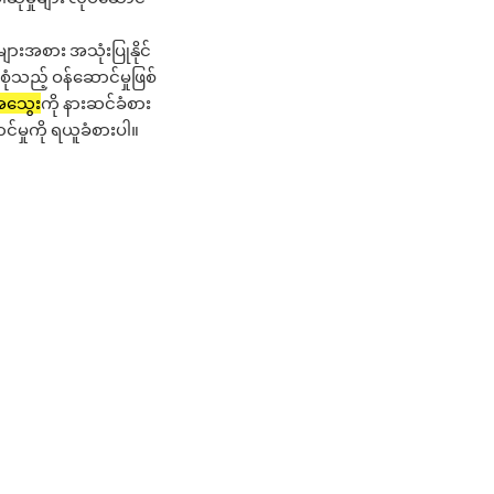
ားအစား အသုံးပြုနိုင်
ံသည့် ဝန်ဆောင်မှုဖြစ်
အသွေး
ကို နားဆင်ခံစား
မှုကို ရယူခံစားပါ။