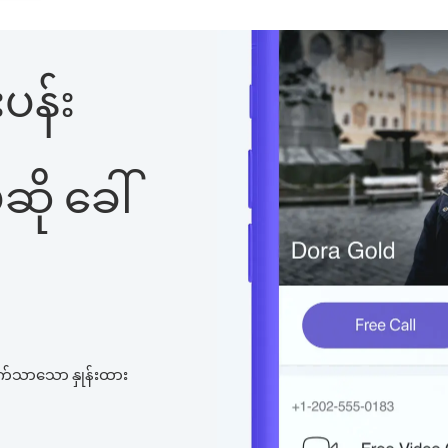
ပန်း
ို ခေါ်
က်သာသော နှုန်းထား