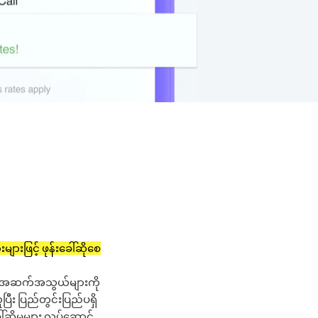
။
ျားဖြင့် ဖုန်းခေါ်ဆိုစေ
။
ော အဆက်အသွယ်များကို
ပြီး ပြည်တွင်းပြည်ပရှိ
ါ်ဆိုမှုများ လုပ်ဆောင်