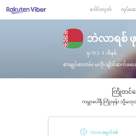
ဒေါင်းလုတ်
လုပ်ဆေ
ဘဲလာရစ် ဖု
မှ
18.3
¢ /မိနစ်
စာချုပ်စာတမ်း မလို၊ ချိတ်ဆက်ခပေး
ကြိုတင်င
ကမ္ဘာပေါ်ရှိ ကြိုးဖုန်း သို့မ
World ခရက်ဒစ်