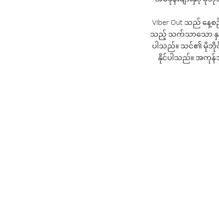
Viber Out သည် နေ့စဉ
သည့် သက်သာသော နှုန်း
ပါသည်။ သင်၏ မိုဘိုင
နိုင်ပါသည်။ အကုန်