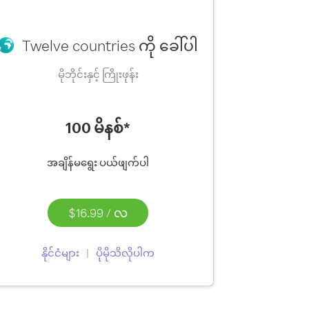
Twelve countries ကို ခေါ်ပါ
မိုဘိုင်းနှင့် ကြိုးဖုန်း
100 မိနစ်*
အချိန်မရွေး ပယ်ဖျက်ပါ
$16.99
/
လ
နိုင်ငံများ
ပိုမိုသိလိုပါက