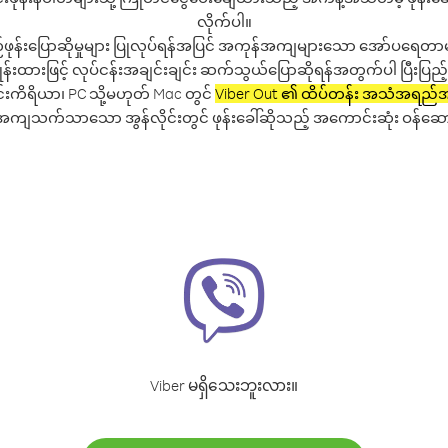
လိုက်ပါ။
်ဖုန်းပြောဆိုမှုများ ပြုလုပ်ရန်အပြင် အကုန်အကျများသော အော်ပရေတာမျ
ထားဖြင့် လုပ်ငန်းအချင်းချင်း ဆက်သွယ်ပြောဆိုရန်အတွက်ပါ ပြီးပြည့်စု
်းကိရိယာ၊ PC သို့မဟုတ် Mac တွင်
Viber Out ၏ ထိပ်တန်း အသံအရည်
အကျသက်သာသော အွန်လိုင်းတွင် ဖုန်းခေါ်ဆိုသည့် အကောင်းဆုံး ဝန်ဆောင်
Viber မရှိသေးဘူးလား။