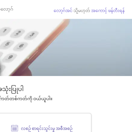
လော့ဂ်
လော့ဂ်အင်
သို့မဟုတ်
အကောင့် ဖန်တီးရန်
သုံးပြုပါ
ဖုန်းခေါ်ကတ်တစ်ကတ်ကို ဝယ်ယူပါ။
လစဉ် စာရင်းသွင်းမှု အစီအစဉ်