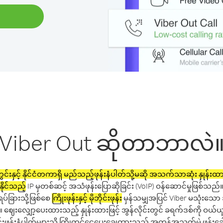
Viber Out ဆိုတာဘာလဲ
င်းနှင့် နိုင်ငံတကာရှိ မည်သည့်ဖုန်းနံပါတ်သို့မဆို အသက်သာဆုံး နှုန်းထားမ
နိုင်သည့်
IP မှတစ်ဆင့် အသံဖုန်းပြောဆိုခြင်း (VoIP) ဝန်ဆောင်မှုဖြစ်သည်
ရပ်ခြားသို့ဖြစ်စေ
ကြိုးဖုန်းနှင့် မိုဘိုင်းဖုန်း
မှန်သမျှအပြင် Viber မသုံးသ
ပါ။ ဈေးလျှော့ပေးထားသည့် နှုန်းထားဖြင့် အွန်လိုင်းတွင် ခရက်ဒစ်ကို ဝယ်ယူ
ုဘိုင်းဖုန်းနံပါတ်များသို့ ကြိုတင်ငွေပေးချေထားသည့် အကန့်အသတ်မဲ့ ဖုန်းခေ