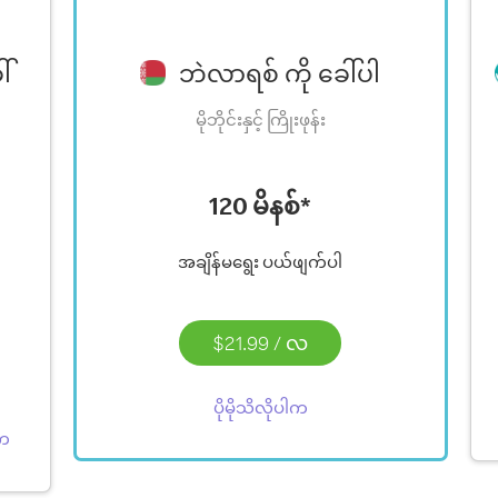
်
ဘဲလာရစ် ကို ခေါ်ပါ
မိုဘိုင်းနှင့် ကြိုးဖုန်း
120 မိနစ်*
အချိန်မရွေး ပယ်ဖျက်ပါ
$21.99
/
လ
ပိုမိုသိလိုပါက
ါက