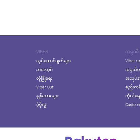
VIBER
ကုမ္ပဏီ
လုပ်ဆောင်ချက်များ
Viber အ
ဘလော့ဂ်
အမှတ်တ
လုံခြုံရေး
အလုပ်အက
Viber Out
စည်းကမ်း
နှုန်းထားများ
ကိုယ်ရေးလ
ပံ့ပိုးမှု
Custome