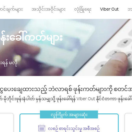
လူကြိုက် အများဆုံး
ာင်ချက်များ
အသိုင်းအဝိုင်းများ
လုံခြုံရေး
Viber Out
ဘ
န်းခေါ်ကတ်များ
ရန် မလို
ွေပေးချေထားသည့် ဘဲလာရစ် ဖုန်းကတ်များကို စတင်အ
ဟုတ် မိုဘိုင်းဖုန်းနံပါတ် မှန်သမျှသို့ ဖုန်းခေါ်ရန် Viber Out နိုင်ငံတကာ 
လူကြိုက် အများဆုံး
လစဉ် စာရင်းသွင်းမှု အစီအစဉ်