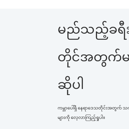
မည်သည့်ခရီး
တိုင်အတွက်မဆ
ဆိုပါ
ကမ္ဘာပေါ်ရှိ နေရာဒေသတိုင်းအတွက် သ
များကို လေ့လာကြည့်ရှုပါ။