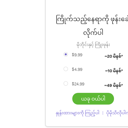
ကြိုက်သည့်နေရာကို ဖုန်းခေါ
လိုက်ပါ
မိုဘိုင်းနှင့် ကြိုးဖုန်း
$9.99
~
20 မိနစ်*
$4.99
~
10 မိနစ်*
$24.99
~
49 မိနစ်*
ယခု ဝယ်ပါ
နှုန်းထားများကို ကြည့်ပါ
ပိုမိုသိလိုပ