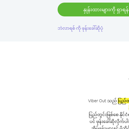
နှုန်းထားများကို ရှာရန်
ဘဲလာရစ် ကို ဖုန်းခေါ်ဆိုပုံ
Viber Out သည်
ပြည်တွ
ပြည်တွင်းဖြစ်စေ နိုင်ငံ
ပင် ဖုန်းခေါ်ဆိုလိုက်
အိမ်ဖုန်းများနှင့် မိ