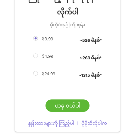
လိုက်ပါ
မိုဘိုင်းနှင့် ကြိုးဖုန်း
$9.99
~
526 မိနစ်*
$4.99
~
263 မိနစ်*
$24.99
~
1315 မိနစ်*
ယခု ဝယ်ပါ
နှုန်းထားများကို ကြည့်ပါ
ပိုမိုသိလိုပါက