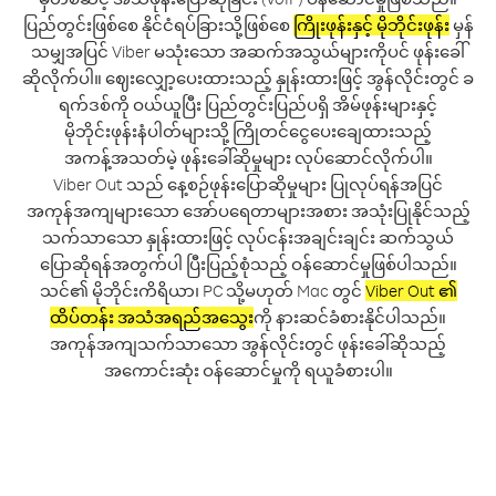
ပြည်တွင်းဖြစ်စေ နိုင်ငံရပ်ခြားသို့ဖြစ်စေ
ကြိုးဖုန်းနှင့် မိုဘိုင်းဖုန်း
မှန်
သမျှအပြင် Viber မသုံးသော အဆက်အသွယ်များကိုပင် ဖုန်းခေါ်
ဆိုလိုက်ပါ။ ဈေးလျှော့ပေးထားသည့် နှုန်းထားဖြင့် အွန်လိုင်းတွင် ခ
ရက်ဒစ်ကို ဝယ်ယူပြီး ပြည်တွင်းပြည်ပရှိ အိမ်ဖုန်းများနှင့်
မိုဘိုင်းဖုန်းနံပါတ်များသို့ ကြိုတင်ငွေပေးချေထားသည့်
အကန့်အသတ်မဲ့ ဖုန်းခေါ်ဆိုမှုများ လုပ်ဆောင်လိုက်ပါ။
Viber Out သည် နေ့စဉ်ဖုန်းပြောဆိုမှုများ ပြုလုပ်ရန်အပြင်
အကုန်အကျများသော အော်ပရေတာများအစား အသုံးပြုနိုင်သည့်
သက်သာသော နှုန်းထားဖြင့် လုပ်ငန်းအချင်းချင်း ဆက်သွယ်
ပြောဆိုရန်အတွက်ပါ ပြီးပြည့်စုံသည့် ဝန်ဆောင်မှုဖြစ်ပါသည်။
သင်၏ မိုဘိုင်းကိရိယာ၊ PC သို့မဟုတ် Mac တွင်
Viber Out ၏
ထိပ်တန်း အသံအရည်အသွေး
ကို နားဆင်ခံစားနိုင်ပါသည်။
အကုန်အကျသက်သာသော အွန်လိုင်းတွင် ဖုန်းခေါ်ဆိုသည့်
အကောင်းဆုံး ဝန်ဆောင်မှုကို ရယူခံစားပါ။