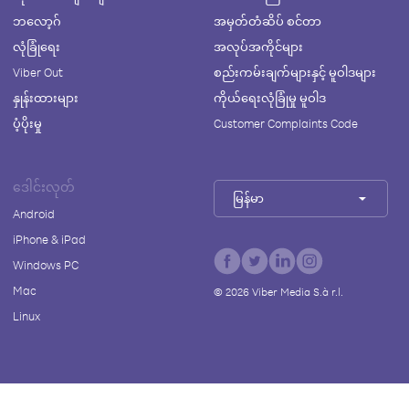
ဘလော့ဂ်
အမှတ်တံဆိပ် စင်တာ
လုံခြုံရေး
အလုပ်အကိုင်များ
Viber Out
စည်းကမ်းချက်များနှင့် မူဝါဒများ
နှုန်းထားများ
ကိုယ်ရေးလုံခြုံမှု မူဝါဒ
ပံ့ပိုးမှု
Customer Complaints Code
ဒေါင်းလုတ်
မြန်မာ
Android
iPhone & iPad
Windows PC
Mac
©
2026
Viber Media S.à r.l.
Linux