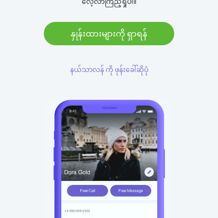
လေ့လာကြည့်ရှုပါ။
နှုန်းထားများကို ရှာရန်
နယ်သာလန် ကို ဖုန်းခေါ်ဆိုပုံ