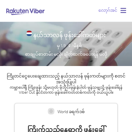
လော့ဂ်အင်
Togg
navig
နယ်သာလန် ဖုန်းခေါ်ကတ်များ
မှ
1.9
¢ /မိနစ်
စာချုပ်စာတမ်း မလို၊ ချိတ်ဆက်ခပေးရန် မလို
ကြိုတင်ငွေပေးချေထားသည့် နယ်သာလန် ဖုန်းကတ်များကို စတင်
အသုံးပြုပါ
ကမ္ဘာပေါ်ရှိ ကြိုးဖုန်း သို့မဟုတ် မိုဘိုင်းဖုန်းနံပါတ် မှန်သမျှသို့ ဖုန်းခေါ်ရန်
Viber Out နိုင်ငံတကာ ဖုန်းခေါ်ကတ်တစ်ကတ်ကို ဝယ်ယူပါ။
World ခရက်ဒစ်
ကြိုက်သည့်နေရာကို ဖုန်းခေါ်