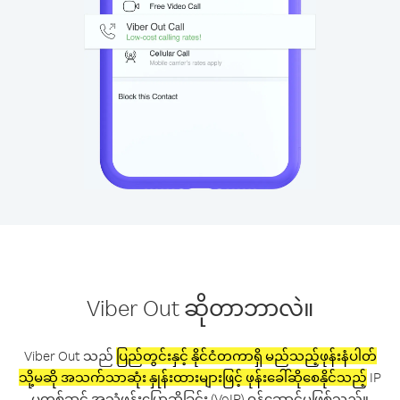
Viber Out ဆိုတာဘာလဲ။
Viber Out သည်
ပြည်တွင်းနှင့် နိုင်ငံတကာရှိ မည်သည့်ဖုန်းနံပါတ်
သို့မဆို အသက်သာဆုံး နှုန်းထားများဖြင့် ဖုန်းခေါ်ဆိုစေနိုင်သည့်
IP
မှတစ်ဆင့် အသံဖုန်းပြောဆိုခြင်း (VoIP) ဝန်ဆောင်မှုဖြစ်သည်။