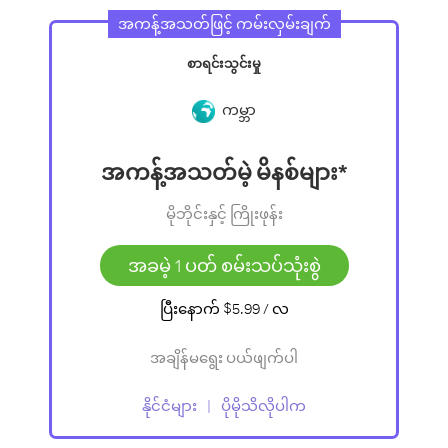
အကန့်အသတ်ဖြင့် ကမ်းလှမ်းချက်
စာရင်းသွင်းမှု
ကမ္ဘာ
အကန့်အသတ်မဲ့ မိနစ်များ*
မိုဘိုင်းနှင့် ကြိုးဖုန်း
အခမဲ့ 1 ပတ် စမ်းသပ်သုံးစွဲ
ပြီးနောက်
$5.99
/ လ
အချိန်မရွေး ပယ်ဖျက်ပါ
နိုင်ငံများ
ပိုမိုသိလိုပါက