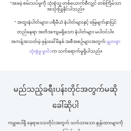
*အခမဲ့ စမ်းသပ်မှုကို
သုံးစွဲသူ တစ်ယောက်စီလျှင် တစ်ကြိမ်
သာ
အသုံးပြုနိုင်ပါသည်။
* အထူးနံပါတ်များ၊ ပရီမီယံ နံပါတ်များနှင့် မြေမျက်နှာပြင်
တည်နေရာ အတိအကျမရှိသော နံပါတ်များ မပါဝင်ပါ။
အကန့်အသတ်မဲ့ ဖုန်းခေါ်မိနစ် အစီအစဉ်များအတွက်
မျှတစွာ
သုံးစွဲမှု မူဝါဒ
က သက်ရောက်မှုရှိပါသည်။
မည်သည့်ခရီးပန်းတိုင်အတွက်မဆို
ခေါ်ဆိုပါ
ကမ္ဘာပေါ်ရှိ နေရာဒေသတိုင်းအတွက် သက်သာသော နှုန်းထားများကို