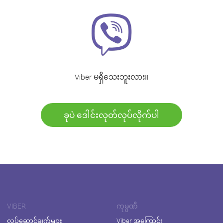
Viber မရှိသေးဘူးလား။
ခုပဲ ဒေါင်းလုတ်လုပ်လိုက်ပါ
VIBER
ကုမ္ပဏီ
လုပ်ဆောင်ချက်များ
Viber အကြောင်း