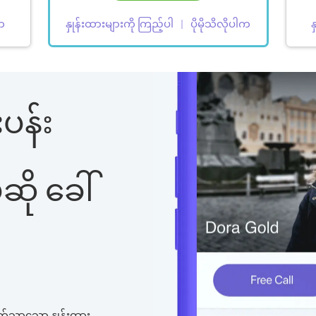
ါက
နှုန်းထားများကို ကြည့်ပါ
ပိုမိုသိလိုပါက
န
ပန်း
ို ခေါ်
က်သာသော နှုန်းထား