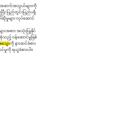
ော အဆက်အသွယ်များကို
ပြီး ပြည်တွင်းပြည်ပရှိ
ါ်ဆိုမှုများ လုပ်ဆောင်
ားအစား အသုံးပြုနိုင်
ံသည့် ဝန်ဆောင်မှုဖြစ်
အသွေး
ကို နားဆင်ခံစား
မှုကို ရယူခံစားပါ။