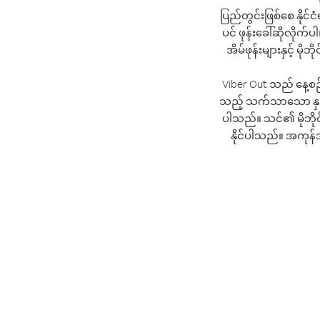
ပြည်တွင်းဖြစ်စေ နိုင်ငံ
ပင် ဖုန်းခေါ်ဆိုလိုက်
အိမ်ဖုန်းများနှင့် မိ
Viber Out သည် နေ့စဉ
သည့် သက်သာသော နှုန်း
ပါသည်။ သင်၏ မိုဘိုင
နိုင်ပါသည်။ အကုန်