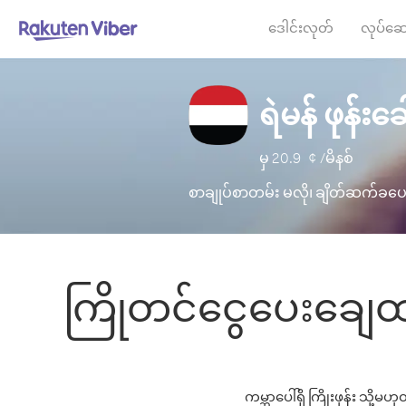
ဒေါင်းလုတ်
လုပ်ဆေ
ရဲမန် ဖုန်း
မှ
20.9
¢ /မိနစ်
စာချုပ်စာတမ်း မလို၊ ချိတ်ဆက်ခပေး
ကြိုတင်ငွေပေးချေထာ
ကမ္ဘာပေါ်ရှိ ကြိုးဖုန်း သို့မ