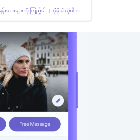
ှုန်းထားများကို ကြည့်ပါ
ပိုမိုသိလိုပါက