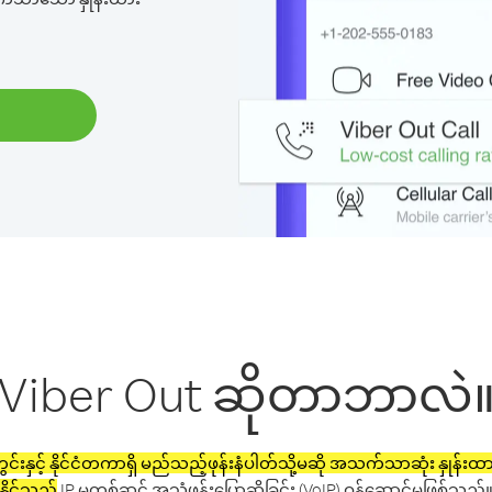
Viber Out ဆိုတာဘာလဲ
င်းနှင့် နိုင်ငံတကာရှိ မည်သည့်ဖုန်းနံပါတ်သို့မဆို အသက်သာဆုံး နှုန်းထားမ
နိုင်သည့်
IP မှတစ်ဆင့် အသံဖုန်းပြောဆိုခြင်း (VoIP) ဝန်ဆောင်မှုဖြစ်သည်