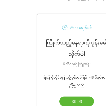
World ခရက်ဒစ်
ကြိုက်သည့်နေရာကို ဖုန်းခေါ
လိုက်ပါ
မိုဘိုင်းနှင့် ကြိုးဖုန်း
ရဲမန် မိုဘိုင်းဖုန်းသို့ ဖုန်းခေါ်ရန်
~48 မိနစ်စာ
ညီမျှသည်
$9.99