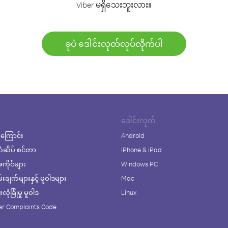
Viber မရှိသေးဘူးလား။
ခုပဲ ဒေါင်းလုတ်လုပ်လိုက်ပါ
ဒေါင်းလုတ်
ကြောင်း
Android
ံဆိပ် စင်တာ
iPhone & iPad
ိုင်များ
Windows PC
ချက်များနှင့် မူဝါဒများ
Mac
ုံခြုံမှု မူဝါဒ
Linux
r Complaints Code