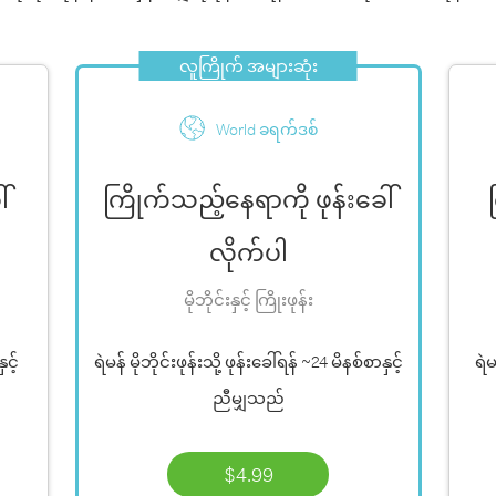
လူကြိုက် အများဆုံး
World ခရက်ဒစ်
်
ကြိုက်သည့်နေရာကို ဖုန်းခေါ်
လိုက်ပါ
မိုဘိုင်းနှင့် ကြိုးဖုန်း
နှင့်
ရဲမန် မိုဘိုင်းဖုန်းသို့ ဖုန်းခေါ်ရန်
~24 မိနစ်စာ
နှင့်
ရဲမ
ညီမျှသည်
$4.99