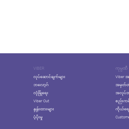
VIBER
ကုမ္ပဏီ
လုပ်ဆောင်ချက်များ
Viber အ
ဘလော့ဂ်
အမှတ်တ
လုံခြုံရေး
အလုပ်အက
Viber Out
စည်းကမ်း
နှုန်းထားများ
ကိုယ်ရေးလ
ပံ့ပိုးမှု
Custome