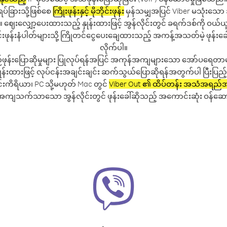
ရပ်ခြားသို့ဖြစ်စေ
ကြိုးဖုန်းနှင့် မိုဘိုင်းဖုန်း
မှန်သမျှအပြင် Viber မသုံးသ
ပါ။ ဈေးလျှော့ပေးထားသည့် နှုန်းထားဖြင့် အွန်လိုင်းတွင် ခရက်ဒစ်ကို ဝယ်ယူ
ုဘိုင်းဖုန်းနံပါတ်များသို့ ကြိုတင်ငွေပေးချေထားသည့် အကန့်အသတ်မဲ့ ဖုန်းခေ
လိုက်ပါ။
်ဖုန်းပြောဆိုမှုများ ပြုလုပ်ရန်အပြင် အကုန်အကျများသော အော်ပရေတာမျ
ထားဖြင့် လုပ်ငန်းအချင်းချင်း ဆက်သွယ်ပြောဆိုရန်အတွက်ပါ ပြီးပြည့်စု
်းကိရိယာ၊ PC သို့မဟုတ် Mac တွင်
Viber Out ၏ ထိပ်တန်း အသံအရည်
အကျသက်သာသော အွန်လိုင်းတွင် ဖုန်းခေါ်ဆိုသည့် အကောင်းဆုံး ဝန်ဆောင်