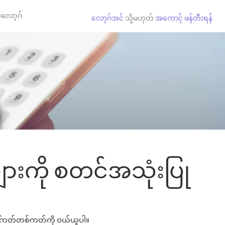
လော့ဂ်
လော့ဂ်အင်
သို့မဟုတ်
အကောင့် ဖန်တီးရန်
ျားကို စတင်အသုံးပြု
ဖုန်းခေါ်ကတ်တစ်ကတ်ကို ဝယ်ယူပါ။