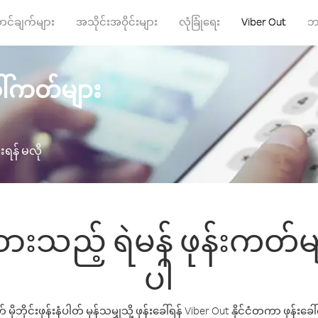
ာင်ချက်များ
အသိုင်းအဝိုင်းများ
လုံခြုံရေး
Viber Out
ဘ
ခေါ်ကတ်များ
ရန် မလို
းသည့် ရဲမန် ဖုန်းကတ်မ
ပါ
ဟုတ် မိုဘိုင်းဖုန်းနံပါတ် မှန်သမျှသို့ ဖုန်းခေါ်ရန် Viber Out နိုင်ငံတကာ 