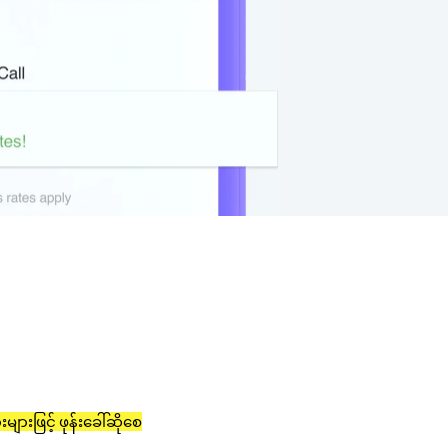
။
ျားဖြင့် ဖုန်းခေါ်ဆိုစေ
။