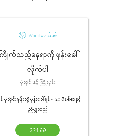
World ခရက်ဒစ်
ကြိုက်သည့်နေရာကို ဖုန်းခေါ်
လိုက်ပါ
မိုဘိုင်းနှင့် ကြိုးဖုန်း
န် မိုဘိုင်းဖုန်းသို့ ဖုန်းခေါ်ရန်
~120 မိနစ်စာ
နှင့်
ညီမျှသည်
$24.99