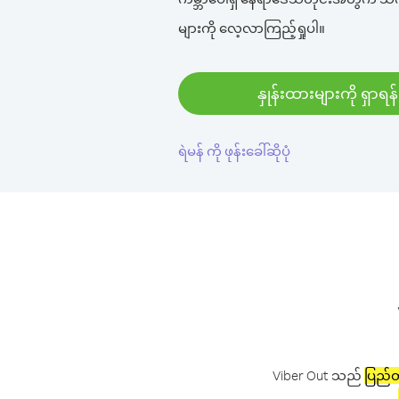
များကို လေ့လာကြည့်ရှုပါ။
နှုန်းထားများကို ရှာရန်
ရဲမန် ကို ဖုန်းခေါ်ဆိုပုံ
Viber Out သည်
ပြည်တွ