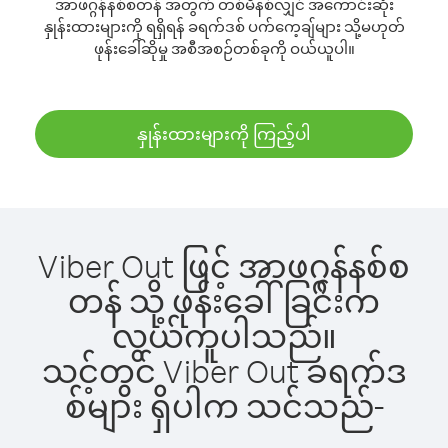
အာဖဂ္ဂန်နစ်စတန် အတွက် တစ်မိနစ်လျှင် အကောင်းဆုံး
နှုန်းထားများကို ရရှိရန် ခရက်ဒစ် ပက်ကေ့ချ်များ သို့မဟုတ်
ဖုန်းခေါ်ဆိုမှု အစီအစဉ်တစ်ခုကို ဝယ်ယူပါ။
နှုန်းထားများကို ကြည့်ပါ
Viber Out ဖြင့် အာဖဂ္ဂန်နစ်စ
တန် သို့ ဖုန်းခေါ်ခြင်းက
လွယ်ကူပါသည်။
သင့်တွင် Viber Out ခရက်ဒ
စ်များ ရှိပါက သင်သည်-