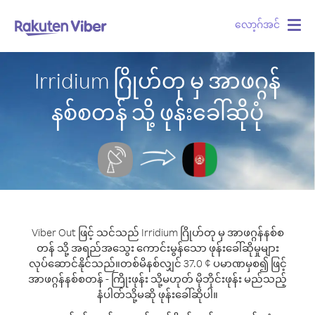
လော့ဂ်အင်
Togg
navig
Irridium ဂြိုဟ်တု မှ အာဖဂ္ဂန်
နစ်စတန် သို့ ဖုန်းခေါ်ဆိုပုံ
Viber Out ဖြင့် သင်သည် Irridium ဂြိုဟ်တု မှ အာဖဂ္ဂန်နစ်စ
တန် သို့ အရည်အသွေး ကောင်းမွန်သော ဖုန်းခေါ်ဆိုမှုများ
လုပ်ဆောင်နိုင်သည်။
တစ်မိနစ်လျှင် 37.0 ¢ ပမာဏမှစ၍ ဖြင့်
အာဖဂ္ဂန်နစ်စတန် - ကြိုးဖုန်း သို့မဟုတ် မိုဘိုင်းဖုန်း မည်သည့်
နံပါတ်သို့မဆို ဖုန်းခေါ်ဆိုပါ။