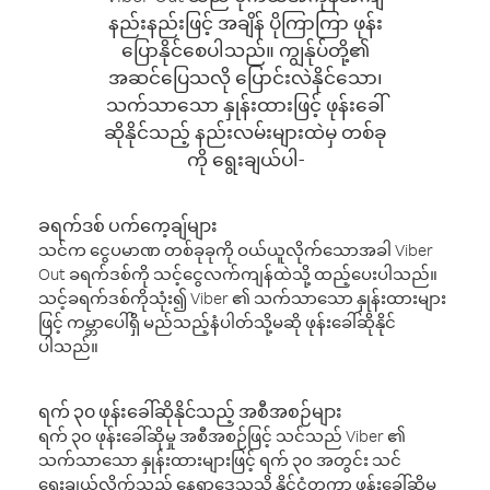
နည်းနည်းဖြင့် အချိန် ပိုကြာကြာ ဖုန်း
ပြောနိုင်စေပါသည်။ ကျွန်ုပ်တို့၏
အဆင်ပြေသလို ပြောင်းလဲနိုင်သော၊
သက်သာသော နှုန်းထားဖြင့် ဖုန်းခေါ်
ဆိုနိုင်သည့် နည်းလမ်းများထဲမှ တစ်ခု
ကို ရွေးချယ်ပါ-
ခရက်ဒစ် ပက်ကေ့ချ်များ
သင်က ငွေပမာဏ တစ်ခုခုကို ဝယ်ယူလိုက်သောအခါ Viber
Out ခရက်ဒစ်ကို သင့်ငွေလက်ကျန်ထဲသို့ ထည့်ပေးပါသည်။
သင့်ခရက်ဒစ်ကိုသုံး၍ Viber ၏ သက်သာသော နှုန်းထားများ
ဖြင့် ကမ္ဘာပေါ်ရှိ မည်သည့်နံပါတ်သို့မဆို ဖုန်းခေါ်ဆိုနိုင်
ပါသည်။
ရက် ၃၀ ဖုန်းခေါ်ဆိုနိုင်သည့် အစီအစဉ်များ
ရက် ၃၀ ဖုန်းခေါ်ဆိုမှု အစီအစဉ်ဖြင့် သင်သည် Viber ၏
သက်သာသော နှုန်းထားများဖြင့် ရက် ၃၀ အတွင်း သင်
ရွေးချယ်လိုက်သည့် နေရာဒေသသို့ နိုင်ငံတကာ ဖုန်းခေါ်ဆိုမှု