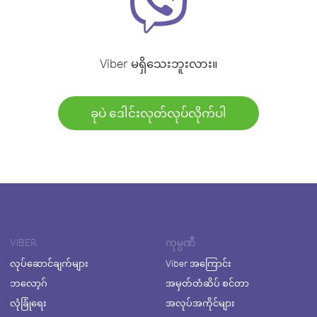
Viber မရှိသေးဘူးလား။
ခုပဲ ဒေါင်းလုတ်လုပ်လိုက်ပါ
VIBER
ကုမ္ပဏီ
လုပ်ဆောင်ချက်များ
Viber အကြောင်း
ဘလော့ဂ်
အမှတ်တံဆိပ် စင်တာ
လုံခြုံရေး
အလုပ်အကိုင်များ