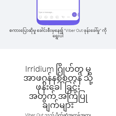
စကားပြောဆိုမှု ခေါင်းစီးမှနေ၍ “Viber Out ဖုန်းခေါ်မှု” ကို
ရွေးပါ
Irridium ဂြိုဟ်တု မှ
အာဖဂ္ဂန်နစ်စတန် သို့
ဖုန်းခေါ်ခြင်း
အတွက် အကြံပြု
ချက်များ
Viber Out သည် ပိုက်ဆံအကုန်အကျ