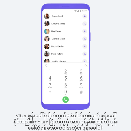
Viber ဖုန်းခေါ်နံပါတ်ကွက်မှ နံပါတ်တစ်ခုကို ဖုန်းခေါ်
နိုင်သည်။
Irridium ဂြိုဟ်တု မှ အာဖဂ္ဂန်နစ်စတန် သို့ ဖုန်း
ခေါ်ဆိုရန် အောက်ပါအတိုင်း ဖုန်းခေါ်ပါ-