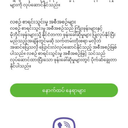
များကို လုပ်ဆောင်နိုင်သည်။
လစဉ် စာရင်းသွင်းမှု အစီအစဉ်များ
လစဉ် စာရင်းသွင်းမှု အစီအစဉ်သည် ကြိုးဖုန်းများနှင့်
မိုဘိုင်းဖုန်းများသို့ နိုင်ငံတကာ ဖုန်းခေါ်ဆိုမှုများ ပြုလုပ်နိုင်ပြီး
မည်သည့်အချိန်တွင်မဆို သက်တမ်းတိုးစရာ မလိုဘဲ
အဆင်ပြေသလို ပြောင်းလဲလုပ်ဆောင်နိုင်သည့် အစီအစဉ်ဖြစ်
ပါသည်။ လစဉ် စာရင်းသွင်းမှု အစီအစဉ်ဖြင့် သင်သည်
လုပ်ဆောင်ထားပြီးသော ဖုန်းခေါ်ဆိုမှုများတွင် ပိုက်ဆံချွေတာ
နိုင်ပါသည်။
နောက်ထပ် နေရာများ