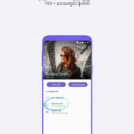
+
+
93
ဒေသတွင်း နံပါတ်