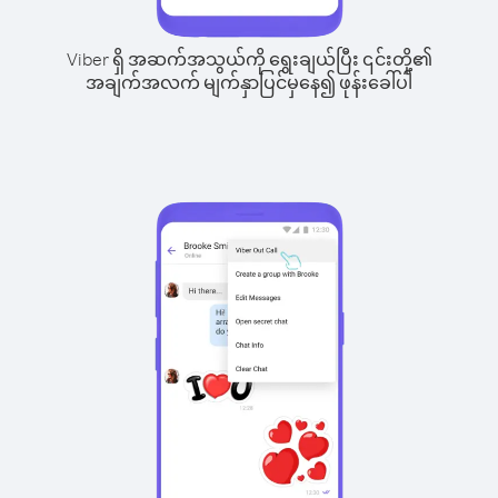
Viber ရှိ အဆက်အသွယ်ကို ရွေးချယ်ပြီး ၎င်းတို့၏
အချက်အလက် မျက်နှာပြင်မှနေ၍ ဖုန်းခေါ်ပါ