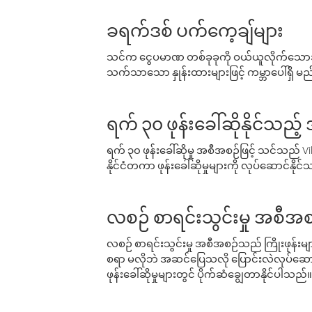
ခရက်ဒစ် ပက်ကေ့ချ်များ
သင်က ငွေပမာဏ တစ်ခုခုကို ဝယ်ယူလိုက်သောအခ
သက်သာသော နှုန်းထားများဖြင့် ကမ္ဘာပေါ်ရှိ မည်သ
ရက် ၃၀ ဖုန်းခေါ်ဆိုနိုင်သည့
ရက် ၃၀ ဖုန်းခေါ်ဆိုမှု အစီအစဉ်ဖြင့် သင်သည
နိုင်ငံတကာ ဖုန်းခေါ်ဆိုမှုများကို လုပ်ဆောင်နိုင
လစဉ် စာရင်းသွင်းမှု အစီအစ
လစဉ် စာရင်းသွင်းမှု အစီအစဉ်သည် ကြိုးဖုန်းများနှင
စရာ မလိုဘဲ အဆင်ပြေသလို ပြောင်းလဲလုပ်ဆောင
ဖုန်းခေါ်ဆိုမှုများတွင် ပိုက်ဆံချွေတာနိုင်ပါသည်။