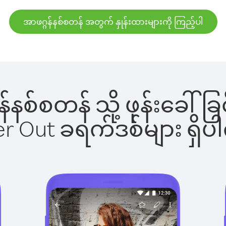
အာဖဂ္ဂန်နစ်စတန် အတွက် နှုန်းထားများကို ကြည့်ပါ
္ဂန်နစ်စတန် သို့ ဖုန်းခေ
ber Out ခရက်ဒစ်များ ရှ