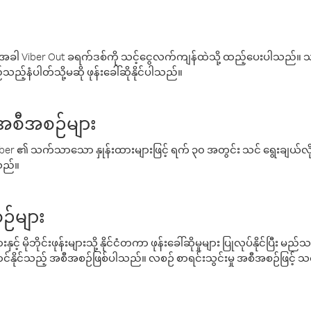
ါ Viber Out ခရက်ဒစ်ကို သင့်ငွေလက်ကျန်ထဲသို့ ထည့်ပေးပါသည်။ သင
ည့်နံပါတ်သို့မဆို ဖုန်းခေါ်ဆိုနိုင်ပါသည်။
် အစီအစဉ်များ
် Viber ၏ သက်သာသော နှုန်းထားများဖြင့် ရက် ၃၀ အတွင်း သင် ရွေးချယ်
်သည်။
ဉ်များ
့် မိုဘိုင်းဖုန်းများသို့ နိုင်ငံတကာ ဖုန်းခေါ်ဆိုမှုများ ပြုလုပ်နိုင်ပြီး
်နိုင်သည့် အစီအစဉ်ဖြစ်ပါသည်။ လစဉ် စာရင်းသွင်းမှု အစီအစဉ်ဖြင့်