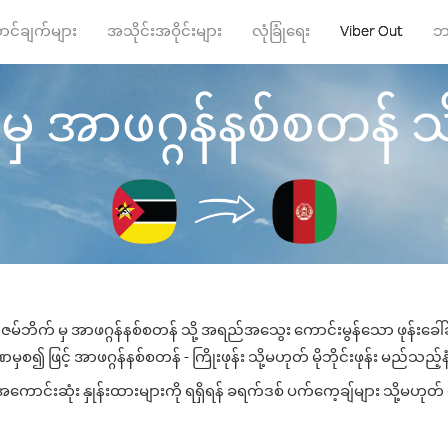
ာင်ချက်များ
အသိုင်းအဝိုင်းများ
လုံခြုံရေး
Viber Out
ဘ
 အာဖဂ္ဂန်နစ်စတန် သို့ 
ဇမ်ဘိက် မှ အာဖဂ္ဂန်နစ်စတန် သို့ အရည်အသွေး ကောင်းမွန်သော ဖုန်းခေါ်ဆ
စ၍ ဖြင့် အာဖဂ္ဂန်နစ်စတန် - ကြိုးဖုန်း သို့မဟုတ် မိုဘိုင်းဖုန်း မည်သည့်နံ
ောင်းဆုံး နှုန်းထားများကို ရရှိရန် ခရက်ဒစ် ပက်ကေ့ချ်များ သို့မဟုတ် ဖ