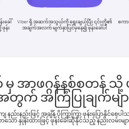
န်းခေါ်
Viber ရှိ အဆက်အသွယ်ကို ရွေးချယ်ပြီး ၎င်းတို့၏
စကားပ
 ဖုန်း
အချက်အလက် မျက်နှာပြင်မှနေ၍ ဖုန်းခေါ်ပါ
မှ အာဖဂ္ဂန်နစ်စတန် သို့ ဖ
အတွက် အကြံပြုချက်မျာ
နည်းနည်းဖြင့် အချိန် ပိုကြာကြာ ဖုန်းပြောနိုင်စေပ
ော နှုန်းထားဖြင့် ဖုန်းခေါ်ဆိုနိုင်သည့် နည်းလမ်းမျာ