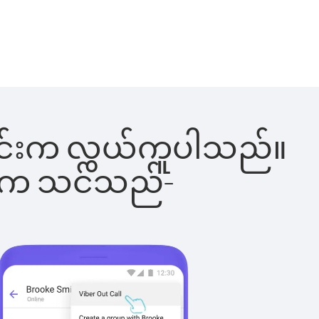
ါ်ခြင်းက လွယ်ကူပါသည်။
ိပါက သင်သည်-