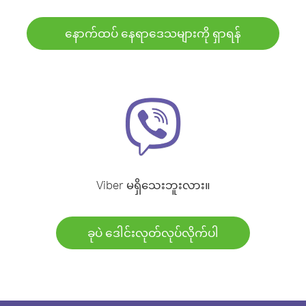
နောက်ထပ် နေရာဒေသများကို ရှာရန်
Viber မရှိသေးဘူးလား။
ခုပဲ ဒေါင်းလုတ်လုပ်လိုက်ပါ