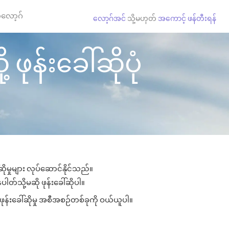
လော့ဂ်
လော့ဂ်အင်
သို့မဟုတ်
အကောင့် ဖန်တီးရန်
ဖုန်းခေါ်ဆိုပုံ
ိုမှုများ လုပ်ဆောင်နိုင်သည်။
ပါတ်သို့မဆို ဖုန်းခေါ်ဆိုပါ။
ုန်းခေါ်ဆိုမှု အစီအစဉ်တစ်ခုကို ဝယ်ယူပါ။