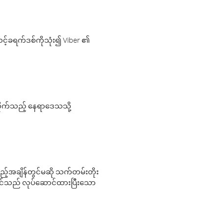
့်ခရက်ဒစ်ကိုသုံး၍ Viber ၏
လိုက်သည့် နေရာဒေသသို့
 မည်သည့်အချိန်တွင်မဆို သက်တမ်းတိုး
 သင်သည် လုပ်ဆောင်ထားပြီးသော