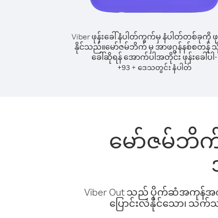
Viber ဖုန်းခေါ်နံပါတ်ကွက်မှ နံပါတ်တစ်ခုကို ဖု
နိုင်သည်။
မော်ဇမ်ဘိက် မှ အာဖဂ္ဂန်နစ်စတန် သို့
ခေါ်ဆိုရန် အောက်ပါအတိုင်း ဖုန်းခေါ်ပါ-
+
+
93
ဒေသတွင်း နံပါတ်
မော်ဇမ်ဘိက် 
Viber Out သည် ပိုက်ဆံအကုန်အကျ 
ပြောင်းလဲနိုင်သော၊ သက်သာသ