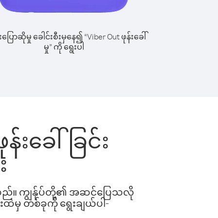
ြောဆိုမှု ခေါင်းစီးမှနေ၍ “Viber Out ဖုန်းခေါ်
မှု” ကို ရွေးပါ
ုန်းခေါ်ခြင်း
း
ါသည်။ ကျွန်ုပ်တို့၏ အဆင်ပြေသလို
းထဲမှ တစ်ခုကို ရွေးချယ်ပါ-