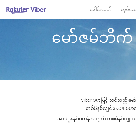
ဒေါင်းလုတ်
လုပ်ဆေ
မော်ဇမ်ဘိက် မှ
Viber Out ဖြင့် သင်သည် မော်
တစ်မိနစ်လျှင် 37.0 ¢ ပမာဏမှ
အာဖဂ္ဂန်နစ်စတန် အတွက် တစ်မိနစ်လျှင် အက